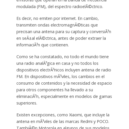
modulada (FM), del espectro radioelÃ©ctrico.
Es decir, no emiten por internet. En cambio,
transmiten ondas electromagnÃ©ticas que
precisan una antena para su captura y conversiÃ³n
en seÃ±al elÃ©ctrica, antes de poder extraer la
informaciÃ³n que contienen.
Como se ha constatado, no todo el mundo tiene
una radio analÃ³gica en casa y no todos los
dispositivos electrÃ³nicos incluyen antena de radio
FM. En dispositivos mÃ³viles, los cambios en el
consumo de contenidos y la necesidad de espacio
para otros componentes ha llevado a su
eliminaciÃ³n, especialmente en modelos de gamas
superiores.
Existen excepciones, como Xiaomi, que incluye la
antena en mÃ³viles de las marcas Redmi y POCO.
TambiÃ©n Motorola en algunos de sus modelos,