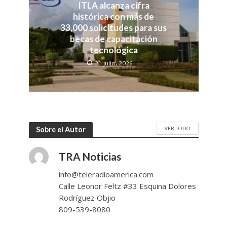
ITLA alcanza cifra
histórica con más de
33,000 solicitudes para sus
becas de capacitación
tecnológica
21 julio, 2026
VER TODO
Sobre el Autor
TRA Noticias
info@teleradioamerica.com
Calle Leonor Feltz #33 Esquina Dolores
Rodríguez Objio
809-539-8080