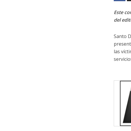
Este con
del edit
Santo D
present
las víct
servici