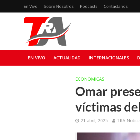
En Vivo
Sobre Nosotros
Podcasts
Contactanos
EN VIVO
ACTUALIDAD
INTERNACIONALES
D
ECONOMICAS
Omar presen
víctimas del
21 abril, 2025
TRA Notici