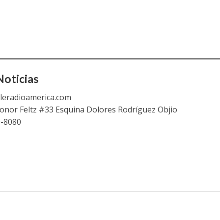
oticias
leradioamerica.com
eonor Feltz #33 Esquina Dolores Rodríguez Objio
9-8080