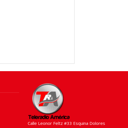
Calle Leonor Feltz #33 Esquina Dolores