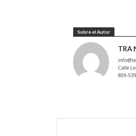
Sobre el Autor
TRA N
info@te
Calle L
809-53