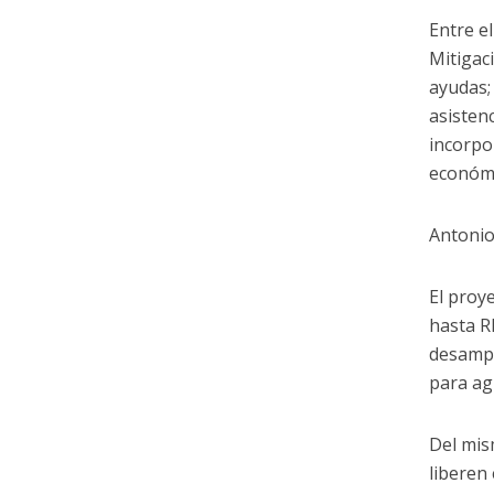
Entre e
Mitigac
ayudas;
asistenc
incorpo
económi
Antonio
El proy
hasta R
desampa
para agi
Del mis
liberen