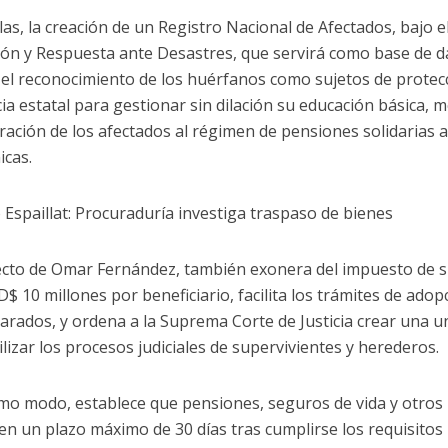
llas, la creación de un Registro Nacional de Afectados, bajo 
ión y Respuesta ante Desastres, que servirá como base de d
 el reconocimiento de los huérfanos como sujetos de protecc
ia estatal para gestionar sin dilación su educación básica, me
ración de los afectados al régimen de pensiones solidarias 
cas.
 Espaillat: Procuraduría investiga traspaso de bienes
ecto de Omar Fernández, también exonera del impuesto de 
D$ 10 millones por beneficiario, facilita los trámites de ado
rados, y ordena a la Suprema Corte de Justicia crear una u
lizar los procesos judiciales de supervivientes y herederos.
mo modo, establece que pensiones, seguros de vida y otros 
 en un plazo máximo de 30 días tras cumplirse los requisitos 