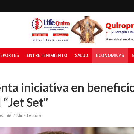
EPORTES
ENTRETENIMIENTO
SALUD
ECONOMICAS
ta iniciativa en beneficio
 “Jet Set”
as
2 Mins Lectura