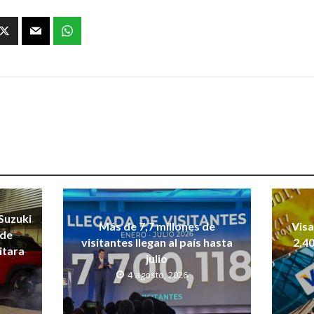
Suzuki
Más de 7,7 millones de
Vis
 de
visitantes llegan al país hasta
2,40
itara
julio
4 agosto, 2026