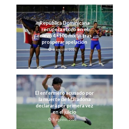
República Dominicana
recupera el oro en el
relevo 4×100 mixto tras
prosperar apelación
6 agosto, 2026
El enfermero acusado por
la muerte de Maradona
declarará por primera vez
en el juicio
5 agosto, 2026