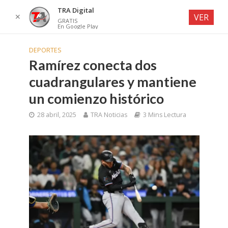
TRA Digital
✕
VER
GRATIS
En Google Play
DEPORTES
Ramírez conecta dos
cuadrangulares y mantiene
un comienzo histórico
28 abril, 2025
TRA Noticias
3 Mins Lectura