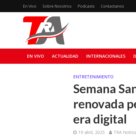
En Vivo
Sobre Nosotros
Podcasts
Contactanos
EN VIVO
ACTUALIDAD
INTERNACIONALES
D
ENTRETENIMIENTO
Semana Sant
renovada pe
era digital
19 abril, 2025
TRA Notici