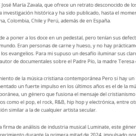
 José María Zavala, que ofrece un retrato desconocido de lo
a investigación histórica y ha sido publicado, hasta el mome
na, Colombia, Chile y Perú, además de en España.
nde a poner a los doce en un pedestal, pero tenían sus defec
 mundo. Eran personas de carne y hueso, y no hay práctica
n los evangelios. Para mi supuso un desafío iluminar sus clar
 autor de documentales sobre el Padre Pío, la madre Teresa d
imiento de la música cristiana contemporánea Pero si hay un
entado un fuerte impulso en los últimos años es el de la mús
oránea, un género que fusiona el mensaje del cristianismo 
s como el pop, el rock, R&B, hip hop y electrónica, entre o
ón similar a la de cualquier artista secular.
a firma de análisis de industria musical Luminate, este géner
recimiento durante la primera mitad de 2024, impulsado por