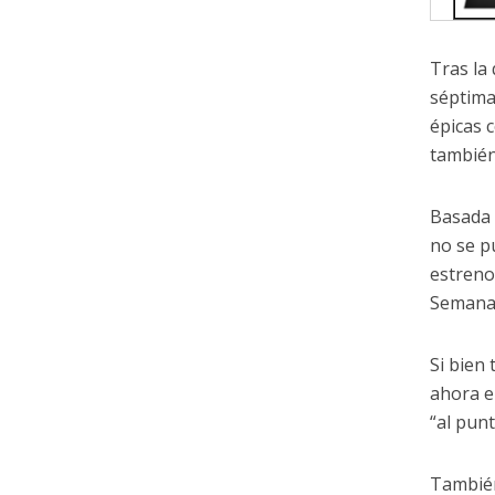
Tras la
séptima
épicas 
también 
Basada 
no se p
estreno
Semana
Si bien 
ahora e
“al pun
También 