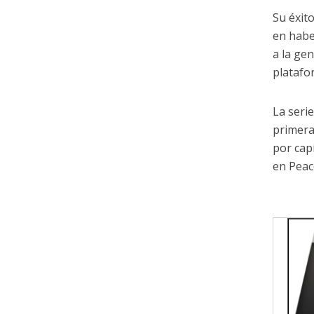
Su éxito
en habe
a la ge
platafo
La seri
primera
por cap
en Peac