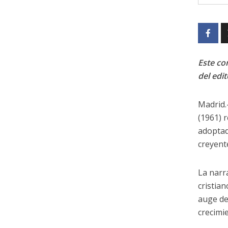
Este con
del edit
Madrid.
(1961) r
adoptad
creyent
La narr
cristia
auge de
crecimi