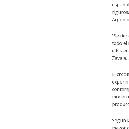
español
riguros
Argenti
“Se tie
todo el
ellos e
Zavala,
El crec
experim
contemp
moderno
producci
Según l
mayor c