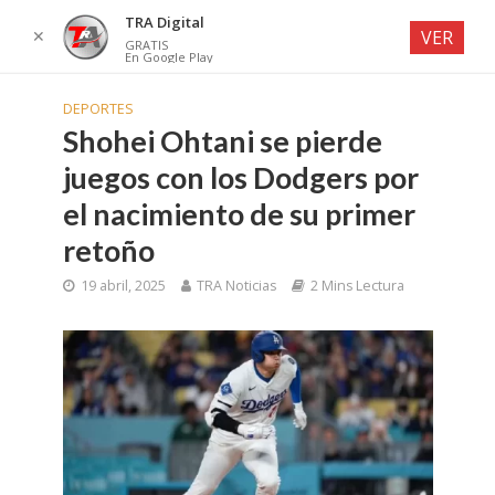
TRA Digital
✕
VER
GRATIS
En Google Play
DEPORTES
Shohei Ohtani se pierde
juegos con los Dodgers por
el nacimiento de su primer
retoño
19 abril, 2025
TRA Noticias
2 Mins Lectura