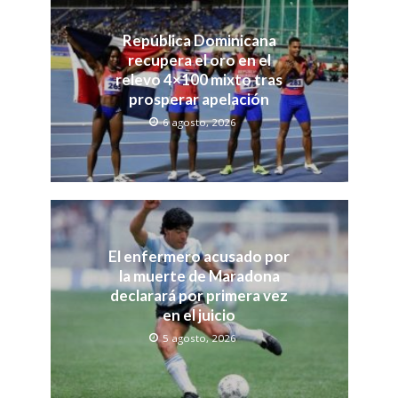
República Dominicana
recupera el oro en el
relevo 4×100 mixto tras
prosperar apelación
6 agosto, 2026
El enfermero acusado por
la muerte de Maradona
declarará por primera vez
en el juicio
5 agosto, 2026