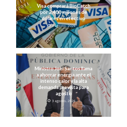
Visa comprará BioCatch
por 2,400 millones de
dólares en efectivo
3 agosto, 2026
Ministro Joel Santos llama
a ahorrar energía ante el
intenso calor y la alta
demanda prevista para
agosto
3 agosto, 2026