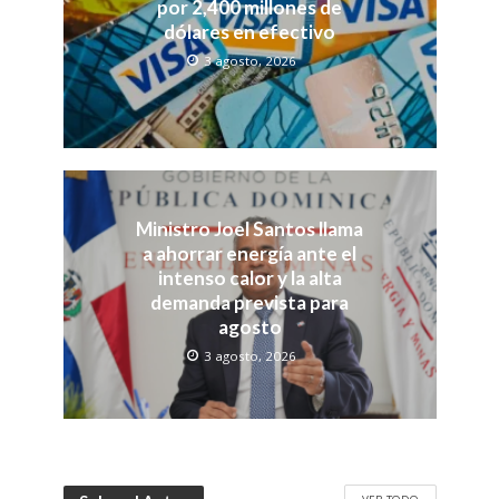
por 2,400 millones de
dólares en efectivo
3 agosto, 2026
Ministro Joel Santos llama
a ahorrar energía ante el
intenso calor y la alta
demanda prevista para
agosto
3 agosto, 2026
VER TODO