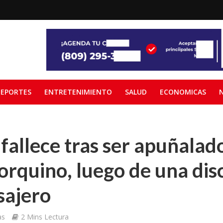
EPORTES
ENTRETENIMIENTO
SALUD
ECONOMICAS
allece tras ser apuñalado
rquino, luego de una dis
sajero
as
2 Mins Lectura