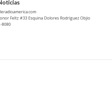
oticias
leradioamerica.com
eonor Feltz #33 Esquina Dolores Rodríguez Objio
9-8080