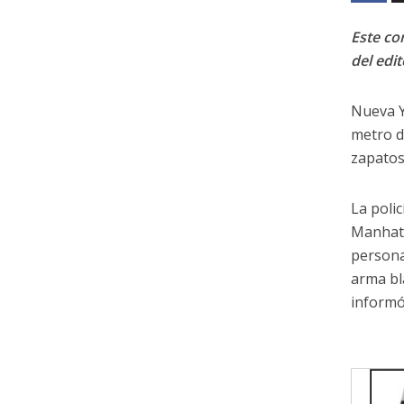
Este con
del edit
Nueva Y
metro d
zapatos,
La polic
Manhatt
persona
arma bl
informó 