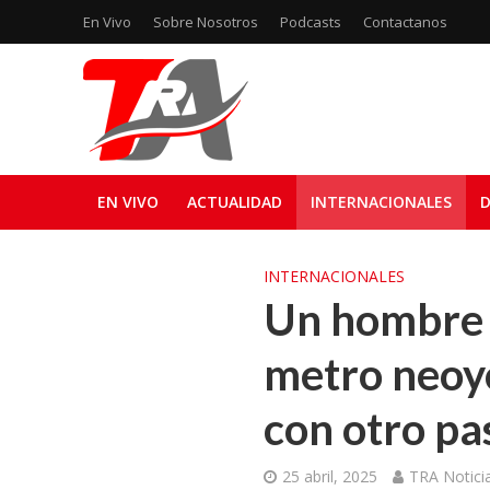
En Vivo
Sobre Nosotros
Podcasts
Contactanos
EN VIVO
ACTUALIDAD
INTERNACIONALES
D
INTERNACIONALES
Un hombre f
metro neoyo
con otro pa
25 abril, 2025
TRA Notici