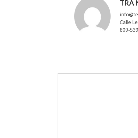
TRA N
info@te
Calle L
809-53