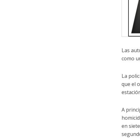
Las aut
como un
La poli
que el o
estació
A princ
homicid
en siet
segundo