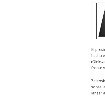
El pres
hecho e
(Oleksan
frente y
Zelensk
sobre l
lanzar 