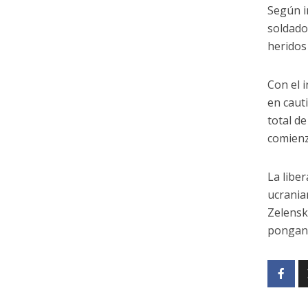
Según i
soldado
heridos
Con el 
en caut
total de
comienz
La libe
ucrania
Zelensk
pongan 