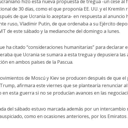
r ucraniano hizo esta nueva propuesta de tregua -un cese al
cional de 30 días, como el que proponía EE. UU. y el Kremlin
spués de que Ucrania lo aceptara- en respuesta al anuncio 
nte ruso, Vladímir Putin, de que ordenaba a su Ejército depo
MT de este sábado y la medianoche del domingo a lunes.
que ha citado “consideraciones humanitarias” para declarar es
eraba que Ucrania se sumara a esta tregua y depusiera las 
ción en ambos países de la Pascua.
ovimientos de Moscú y Kiev se producen después de que el p
Trump, afirmara este viernes que se plantearía renunciar a
 en esta guerra si no se producían avances en las negociaci
ada del sábado estuvo marcada además por un intercambio 
auspiciado, como en ocasiones anteriores, por los Emiratos