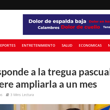
EPORTES
ENTRETENIMIENTO
SALUD
ECONOMICAS
sponde a la tregua pascua
iere ampliarla a un mes
as
3 Mins Lectura