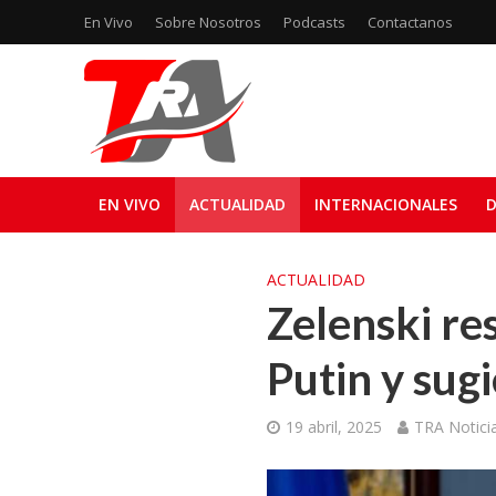
En Vivo
Sobre Nosotros
Podcasts
Contactanos
EN VIVO
ACTUALIDAD
INTERNACIONALES
D
ACTUALIDAD
Zelenski re
Putin y sug
19 abril, 2025
TRA Notici