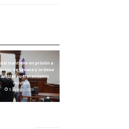
nal mantiene en prisión a
ector de senasa y ordena
rantizar su tratamiento
médico
5 agosto, 2026