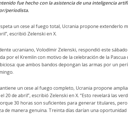
tenido fue hecho con la asistencia de una inteligencia artifi
or/periodista.
respeta un cese al fuego total, Ucrania propone extenderlo má
ril”, escribió Zelenski en X.
idente ucraniano, Volodímir Zelenski, respondió este sábado
da por el Kremlin con motivo de la celebración de la Pascu
iciosa: que ambos bandos depongan las armas por un períod
mingo.
mantiene un cese al fuego completo, Ucrania propone ampliar
el 20 de abril”, escribió Zelenski en X. “Esto revelará las ve
porque 30 horas son suficientes para generar titulares, pero
za de manera genuina. Treinta días darían una oportunidad a 