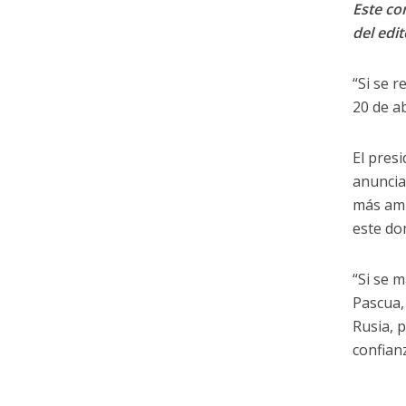
Este con
del edit
“Si se 
20 de ab
El pres
anuncia
más amb
este do
“Si se 
Pascua, 
Rusia, 
confian