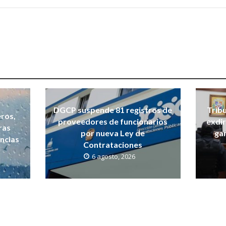
DGCP suspende 81 registros de
Tribu
ros,
proveedores de funcionarios
exdir
ras
por nueva Ley de
ga
incias
Contrataciones
6 agosto, 2026