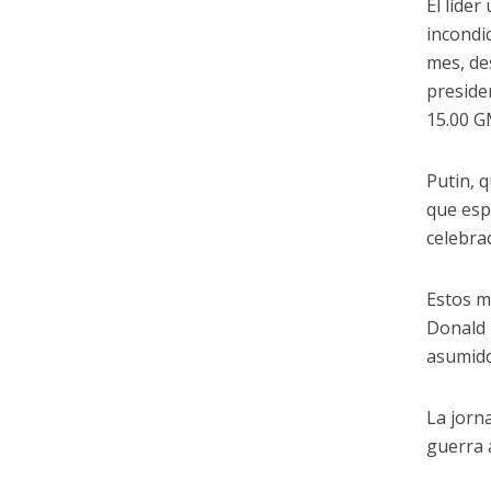
El líde
incondi
mes, de
preside
15.00 G
Putin, 
que esp
celebra
Estos m
Donald 
asumido
La jorn
guerra 