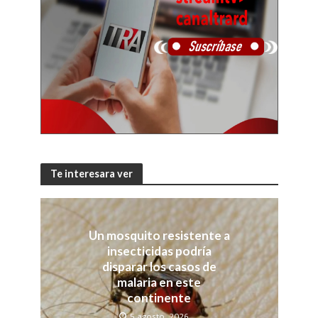
Te interesara ver
Un mosquito resistente a
insecticidas podría
disparar los casos de
malaria en este
continente
5 agosto, 2026