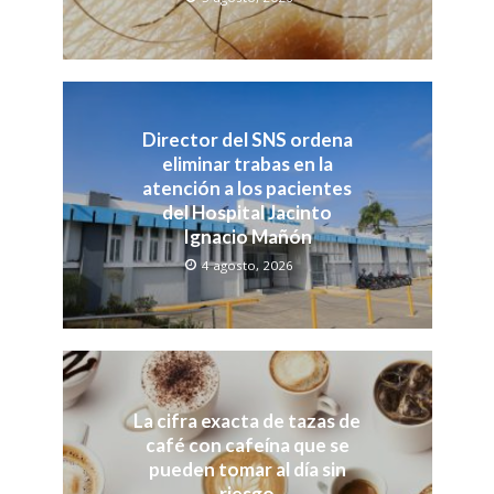
Director del SNS ordena
eliminar trabas en la
atención a los pacientes
del Hospital Jacinto
Ignacio Mañón
4 agosto, 2026
La cifra exacta de tazas de
café con cafeína que se
pueden tomar al día sin
riesgo