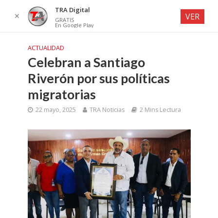
TRA Digital
✕
VER
GRATIS
En Google Play
ACTUALIDAD
Celebran a Santiago
Riverón por sus políticas
migratorias
22 mayo, 2025
TRA Noticias
2 Mins Lectura