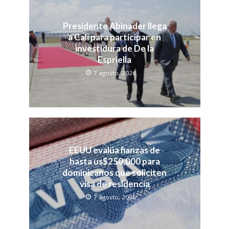
Presidente Abinader llega
a Cali para participar en
investidura de De la
Espriella
7 agosto, 2026
EEUU evalúa fianzas de
hasta us$250,000 para
dominicanos que soliciten
visa de residencia
7 agosto, 2026