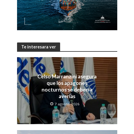
Te interesara ver
Celso Marranzini asegura
que los apagones
nocturnos se deben a
averías
7 agosto, 2026