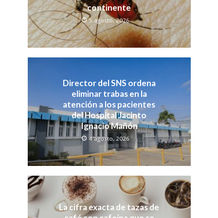
continente
5 agosto, 2026
Director del SNS ordena
eliminar trabas en la
atención a los pacientes
del Hospital Jacinto
Ignacio Mañón
4 agosto, 2026
La cifra exacta de tazas de
café con cafeína que se