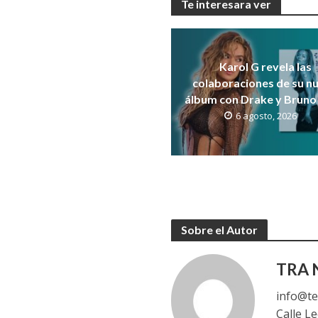
Te interesara ver
Karol G revela las
colaboraciones de su n
álbum con Drake y Bruno
6 agosto, 2026
Sobre el Autor
TRA N
info@te
Calle L