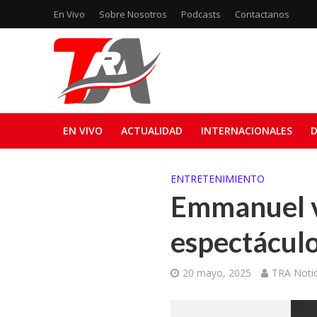
En Vivo
Sobre Nosotros
Podcasts
Contactanos
EN VIVO
ACTUALIDAD
INTERNACIONALES
D
ENTRETENIMIENTO
Emmanuel v
espectácul
20 mayo, 2025
TRA Notic