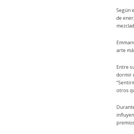
Según e
de ener
mezclad
Emmanue
arte má
Entre s
dormir 
“Sentir
otros qu
Durante
influye
premios