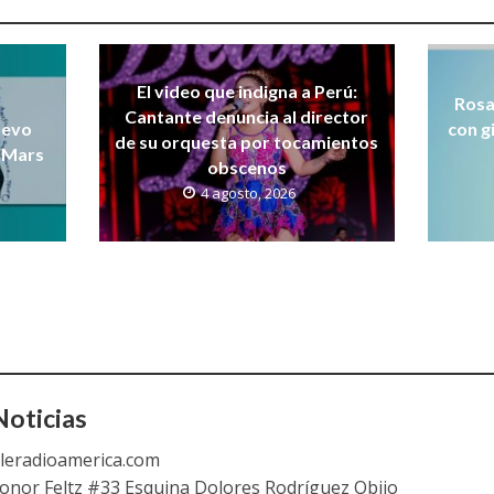
El video que indigna a Perú:
Rosa
Cantante denuncia al director
uevo
con g
de su orquesta por tocamientos
 Mars
obscenos
4 agosto, 2026
oticias
leradioamerica.com
eonor Feltz #33 Esquina Dolores Rodríguez Objio