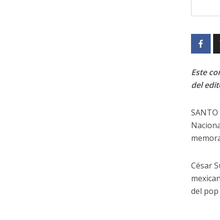
Este con
del edit
SANTO D
Naciona
memorab
César S
mexican
del pop 