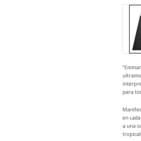
“Emmanu
ultramo
interpr
para tod
Manifes
en cada
a una o
tropical