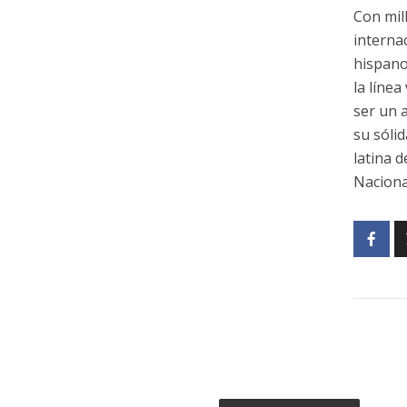
Con mil
interna
hispano
la líne
ser un 
su sóli
latina 
Naciona