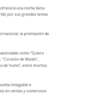
l ofrecerá una noche llena
rrido por sus grandes temas
rnacional, la premiación de
 apasionadas como “Quiero
, “Corazón de Mealo”,
hica de humo”, entre muchos
uella innegable e
lones en ventas y numerosos