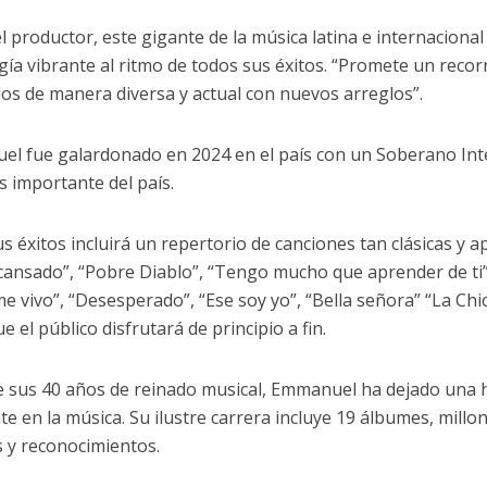
l productor, este gigante de la música latina e internaciona
gía vibrante al ritmo de todos sus éxitos. “Promete un reco
os de manera diversa y actual con nuevos arreglos”.
l fue galardonado en 2024 en el país con un Soberano Inte
s importante del país.
us éxitos incluirá un repertorio de canciones tan clásicas y
cansado”, “Pobre Diablo”, “Tengo mucho que aprender de ti”
me vivo”, “Desesperado”, “Ese soy yo”, “Bella señora” “La C
e el público disfrutará de principio a fin.
 sus 40 años de reinado musical, Emmanuel ha dejado una h
nte en la música. Su ilustre carrera incluye 19 álbumes, mil
 y reconocimientos.