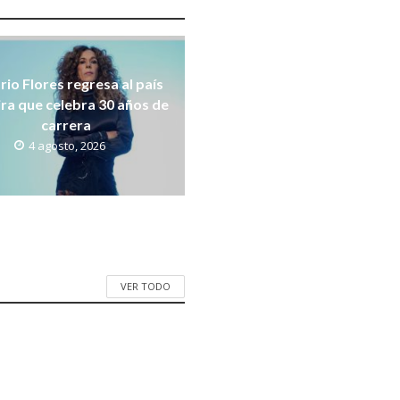
rio Flores regresa al país
ira que celebra 30 años de
carrera
4 agosto, 2026
VER TODO