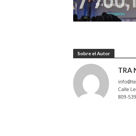
4 agosto, 2026
Sobre el Autor
TRA N
info@te
Calle L
809-53