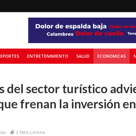
EPORTES
ENTRETENIMIENTO
SALUD
ECONOMICAS
 del sector turístico advi
que frenan la inversión en
ias
2 Mins Lectura