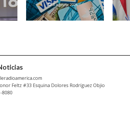
3 agosto, 2026
oticias
leradioamerica.com
eonor Feltz #33 Esquina Dolores Rodríguez Objio
9-8080