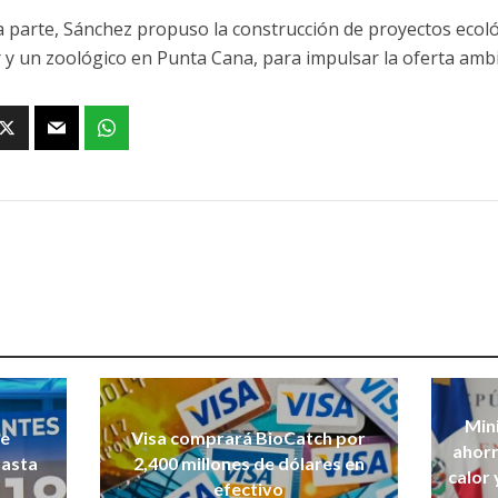
a parte, Sánchez propuso la construcción de proyectos eco
 y un zoológico en Punta Cana, para impulsar la oferta ambi
Mini
de
Visa comprará BioCatch por
ahorr
hasta
2,400 millones de dólares en
calor 
efectivo