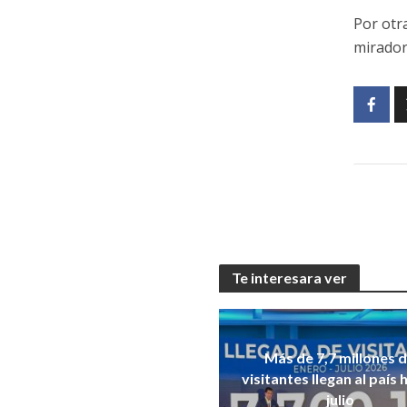
Por otr
mirador
Te interesara ver
Más de 7,7 millones 
visitantes llegan al país 
julio