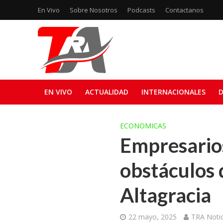
En Vivo
Sobre Nosotros
Podcasts
Contactanos
EN VIVO
ACTUALIDAD
INTERNACIONALES
D
ECONOMICAS
Empresarios
obstáculos 
Altagracia
22 mayo, 2025
TRA Notic