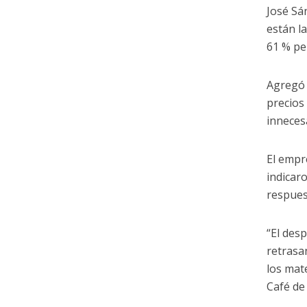
José Sá
están l
61 % pe
Agregó 
precios
inneces
El empr
indicar
respues
“El des
retrasa
los mat
Café de