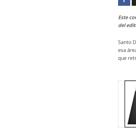
Este con
del edit
Santo D
esa áre
que ret