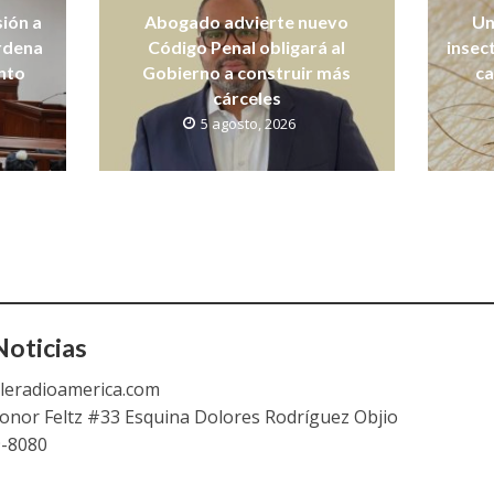
sión a
Abogado advierte nuevo
Un
ordena
Código Penal obligará al
insec
nto
Gobierno a construir más
ca
cárceles
5 agosto, 2026
oticias
leradioamerica.com
eonor Feltz #33 Esquina Dolores Rodríguez Objio
9-8080