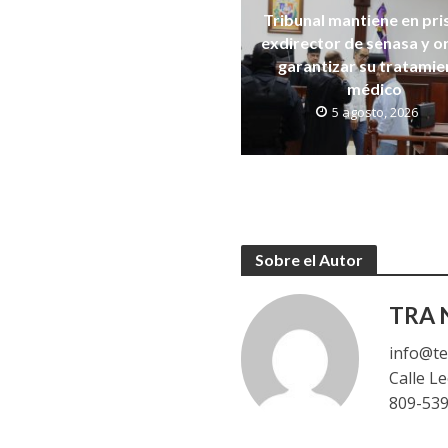
Tribunal mantiene en pri
exdirector de senasa y 
garantizar su tratamie
médico
5 agosto, 2026
Sobre el Autor
TRA N
info@te
Calle L
809-53