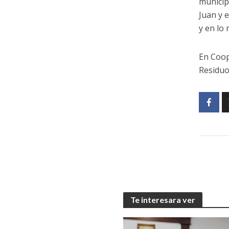
municip
Juan y e
y en lo
En Coop
Residuos
Te interesara ver