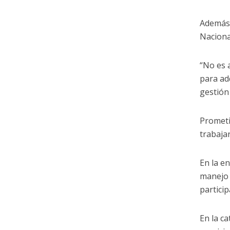
Además,
Naciona
“No es 
para ad
gestión
Prometi
trabaja
En la e
manejo 
particip
En la c