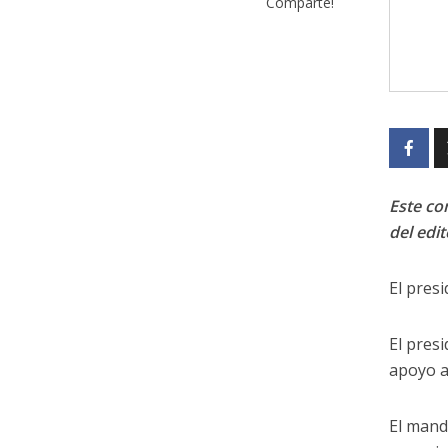
Comparte!
Este con
del edit
El presi
El pres
apoyo a
El mand