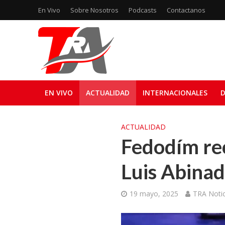
En Vivo
Sobre Nosotros
Podcasts
Contactanos
EN VIVO
ACTUALIDAD
INTERNACIONALES
D
ACTUALIDAD
Fedodím rec
Luis Abinad
19 mayo, 2025
TRA Notic