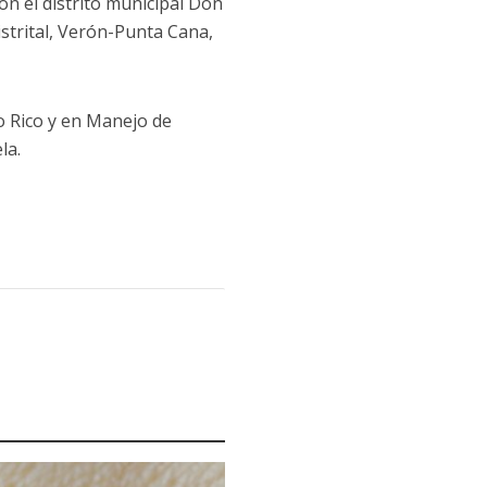
n el distrito municipal Don
istrital, Verón-Punta Cana,
o Rico y en Manejo de
la.