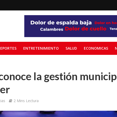
EPORTES
ENTRETENIMIENTO
SALUD
ECONOMICAS
onoce la gestión municip
er
ias
2 Mins Lectura