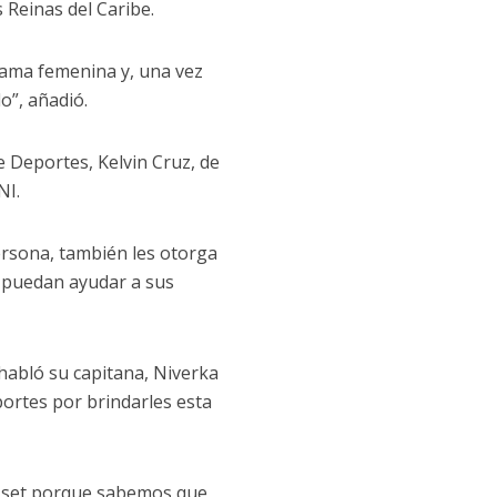
 Reinas del Caribe.
rama femenina y, una vez
o”, añadió.
e Deportes, Kelvin Cruz, de
NI.
ersona, también les otorga
e puedan ayudar a sus
 habló su capitana, Niverka
portes por brindarles esta
a set porque sabemos que