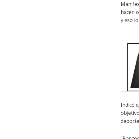
Manifes
hacen c
y eso lo
Indicó 
objetiv
deporte
“Por to