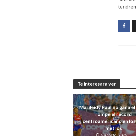
tendrem
Te interesara ver
Marileidy Paulino gana el
rompe el récord
centroamericano en los
metros
6 agosto, 2026