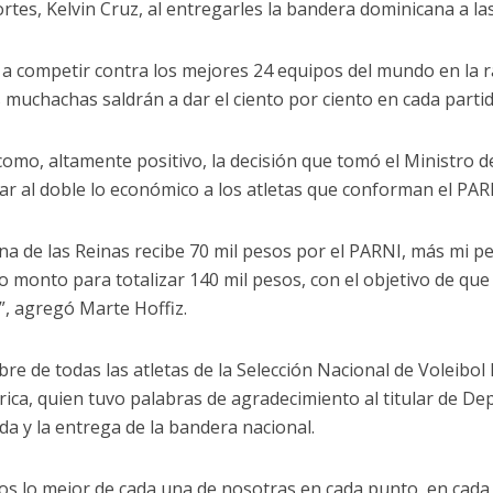
rtes, Kelvin Cruz, al entregarles la bandera dominicana a las
a competir contra los mejores 24 equipos del mundo en la 
s muchachas saldrán a dar el ciento por ciento en cada partid
como, altamente positivo, la decisión que tomó el Ministro d
r al doble lo económico a los atletas que conforman el PAR
na de las Reinas recibe 70 mil pesos por el PARNI, más mi p
o monto para totalizar 140 mil pesos, con el objetivo de qu
s”, agregó Marte Hoffiz.
re de todas las atletas de la Selección Nacional de Voleibol
rica, quien tuvo palabras de agradecimiento al titular de De
da y la entrega de la bandera nacional.
s lo mejor de cada una de nosotras en cada punto, en cad