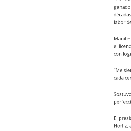
ganado 
décadas
labor de
Manifes
el lice
con log
“Me sie
cada ce
Sostuvo
perfecc
El pres
Hoffiz,