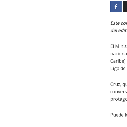
Este con
del edit
El Mini
naciona
Caribe)
Liga de
Cruz, q
convers
protago
Puede le