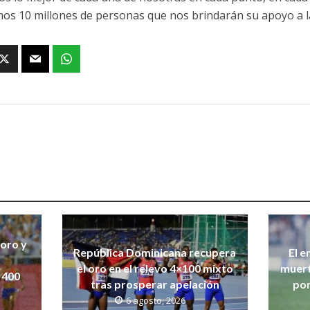
os 10 millones de personas que nos brindarán su apoyo a la 
 oro y
República Dominicana recupera
El e
el oro en el relevo 4×100 mixto
muert
 400
tras prosperar apelación
por
6 agosto, 2026