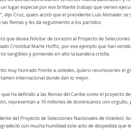
un lugar especial por ese brillante trabajo que vienen ejec
”, dijo Cruz, quien acotó que el presidente Luis Abinader se
 las Reinas y les da seguimiento a los partidos.
tó que desea felicitar de corazón al Proyecto de Seleccione
nciado Cristóbal Marte Hoffiz, por ese ejemplo que han venid
ros tangibles y poniendo en alto la bandera criolla.
nto muy honrado frente a ustedes, quiero reconocerles el gr
rtamen internacional donde dan lo mejor.
 que ha definido a las Reinas del Caribe como el proyecto d
ión, representan a 10 millones de dominicanos con orgullo, 
idente del Proyecto de Selecciones Nacionales de Voleibol, li
 agradeció con mucha humildad este acto de despedida que les