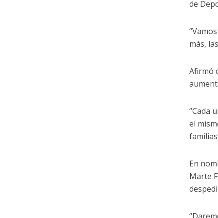
de Depo
“Vamos 
más, la
Afirmó 
aumenta
“Cada u
el mism
familia
En nomb
Marte F
despedi
“Daremo