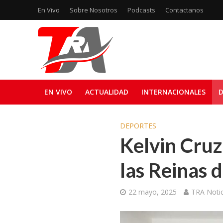
En Vivo
Sobre Nosotros
Podcasts
Contactanos
EN VIVO
ACTUALIDAD
INTERNACIONALES
D
DEPORTES
Kelvin Cruz
las Reinas 
22 mayo, 2025
TRA Notic