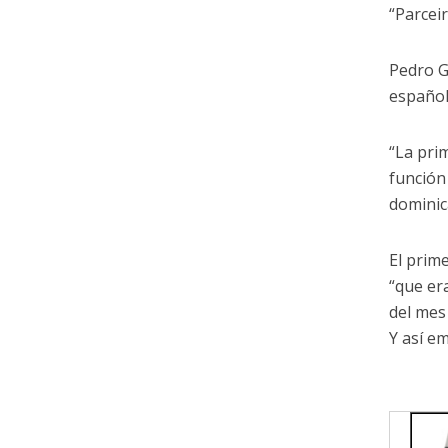
“Parcei
Pedro G
español
“La pri
función
dominic
El prim
“que era
del mes
Y así e