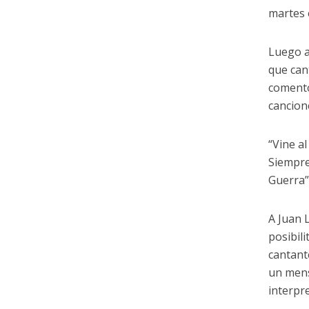
martes 
Luego a
que can
comentó
cancion
“Vine al
Siempre
Guerra”
A Juan L
posibil
cantant
un mens
interpr