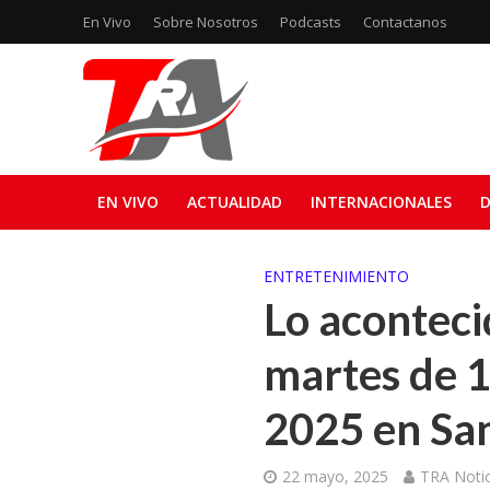
En Vivo
Sobre Nosotros
Podcasts
Contactanos
EN VIVO
ACTUALIDAD
INTERNACIONALES
D
ENTRETENIMIENTO
Lo aconteci
martes de 1
2025 en Sa
22 mayo, 2025
TRA Notic