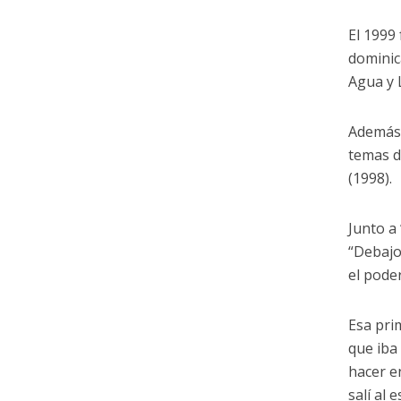
El 1999
dominic
Agua y 
Además 
temas d
(1998).
Junto a
“Debajo 
el poder
Esa pri
que iba
hacer e
salí al