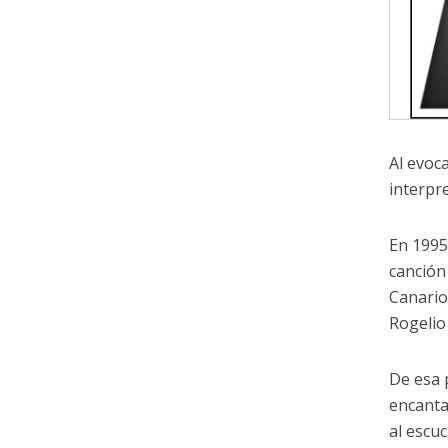
Al evoca
interpre
En 1995
canción
Canario
Rogelio
De esa 
encanta
al escu