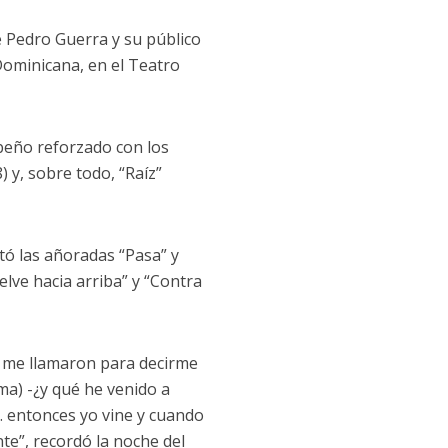
e Pedro Guerra y su público
Dominicana, en el Teatro
ibeño reforzado con los
) y, sobre todo, “Raíz”
tó las añoradas “Pasa” y
uelve hacia arriba” y “Contra
í me llamaron para decirme
ma) -¿y qué he venido a
-… entonces yo vine y cuando
nte”, recordó la noche del