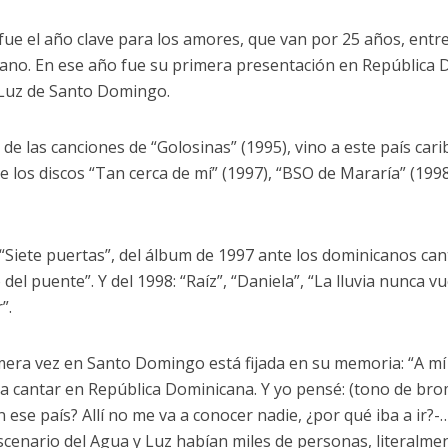
 fue el año clave para los amores, que van por 25 años, entr
ano. En ese año fue su primera presentación en República 
Luz de Santo Domingo.
de las canciones de “Golosinas” (1995), vino a este país car
e los discos “Tan cerca de mí” (1997), “BSO de Mararía” (1998
 “Siete puertas”, del álbum de 1997 ante los dominicanos can
del puente”. Y del 1998: “Raíz”, “Daniela”, “La lluvia nunca v
”.
mera vez en Santo Domingo está fijada en su memoria: “A m
 a cantar en República Dominicana. Y yo pensé: (tono de bro
n ese país? Allí no me va a conocer nadie, ¿por qué iba a ir?
 escenario del Agua y Luz habían miles de personas, literalme