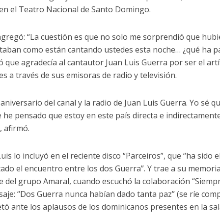
en el Teatro Nacional de Santo Domingo.
gregó: “La cuestión es que no solo me sorprendió que hubie
taban como están cantando ustedes esta noche… ¿qué ha pa
 que agradecía al cantautor Juan Luis Guerra por ser el artíf
es a través de sus emisoras de radio y televisión.
 aniversario del canal y la radio de Juan Luis Guerra. Yo sé 
 he pensado que estoy en este país directa e indirectament
, afirmó.
uis lo incluyó en el reciente disco “Parceiros”, que “ha sido 
itado el encuentro entre los dos Guerra”. Y trae a su memori
e del grupo Amaral, cuando escuchó la colaboración “Siempr
aje: “Dos Guerra nunca habían dado tanta paz” (se ríe compl
etó ante los aplausos de los dominicanos presentes en la sala