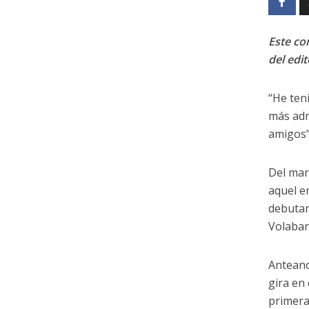
Este con
del edit
“He ten
más adm
amigos”
Del mar
aquel e
debutar
Volaban
Anteano
gira en
primera 