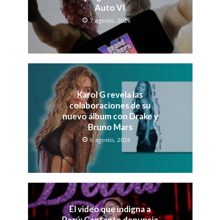
Auto VI
7 agosto, 2026
Karol G revela las
colaboraciones de su
nuevo álbum con Drake y
Bruno Mars
6 agosto, 2026
El video que indigna a
Perú: Cantante denuncia