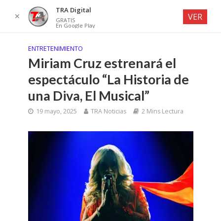
TRA Digital
✕
VER
GRATIS
En Google Play
ENTRETENIMIENTO
Miriam Cruz estrenará el
espectáculo “La Historia de
una Diva, El Musical”
19 mayo, 2025
TRA Noticias
2 Mins Lectura