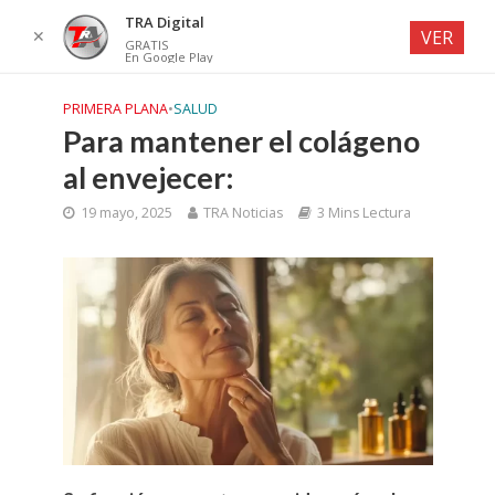
TRA Digital
✕
VER
GRATIS
En Google Play
PRIMERA PLANA
•
SALUD
Para mantener el colágeno
al envejecer:
19 mayo, 2025
TRA Noticias
3 Mins Lectura