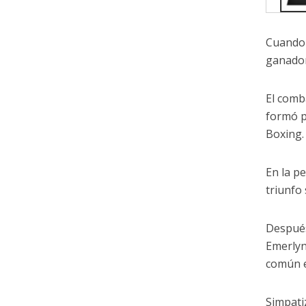
Cuando 
ganador
El comb
formó p
Boxing.
En la p
triunfo
Después
Emerlyn
común e
Simpati