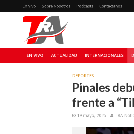
En Vivo
Sobre Nosotros
Podcasts
Contactanos
EN VIVO
ACTUALIDAD
INTERNACIONALES
D
DEPORTES
Pinales deb
frente a “Ti
19 mayo, 2025
TRA Notic