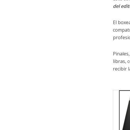
del edit
El boxe
compatr
profesi
Pinales
libras,
recibir