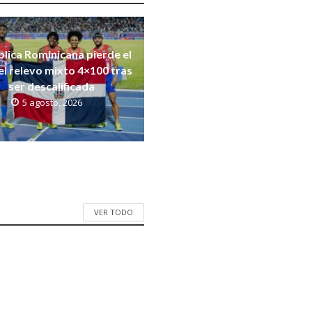
lica Rominicana pierde el
el relevo mixto 4×100 tras
ser descalificada
5 agosto, 2026
VER TODO