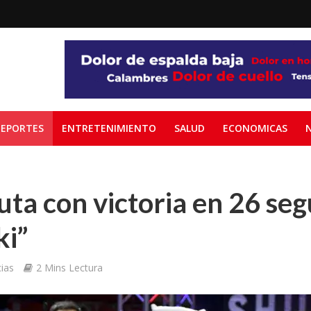
EPORTES
ENTRETENIMIENTO
SALUD
ECONOMICAS
uta con victoria en 26 se
ki”
ias
2 Mins Lectura