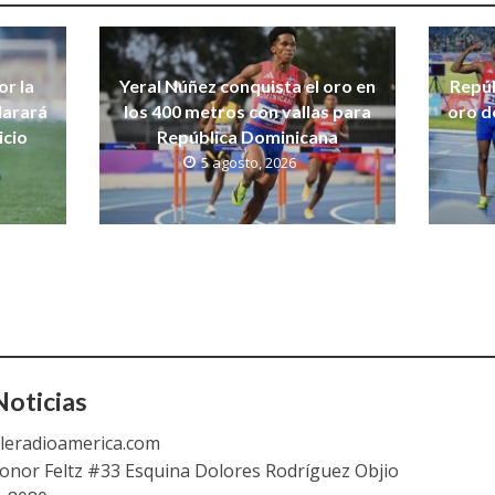
r la
Yeral Núñez conquista el oro en
Repúb
larará
los 400 metros con vallas para
oro d
icio
República Dominicana
5 agosto, 2026
oticias
leradioamerica.com
eonor Feltz #33 Esquina Dolores Rodríguez Objio