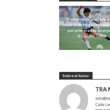
El enfermero acusado po
muerte de Maradona dec
por primera vez en el ju
5 agosto, 2026
Sobre el Autor
TRA N
info@te
Calle L