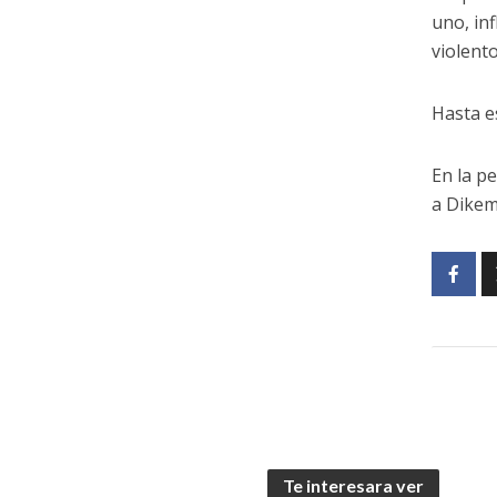
uno, in
violento
Hasta e
En la pe
a Dikem
Te interesara ver