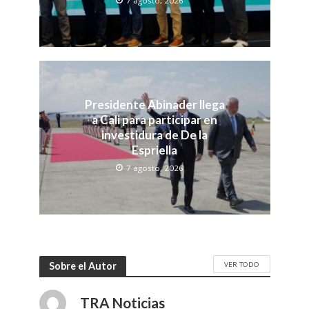
7 agosto, 2026
Presidente Abinader llega
a Cali para participar en
investidura de De la
Espriella
7 agosto, 2026
VER TODO
Sobre el Autor
TRA Noticias