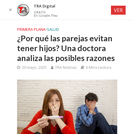
TRA Digital
✕
VER
GRATIS
En Google Play
PRIMERA PLANA
•
SALUD
¿Por qué las parejas evitan
tener hijos? Una doctora
analiza las posibles razones
20 mayo, 2025
TRA Noticias
6 Mins Lectura