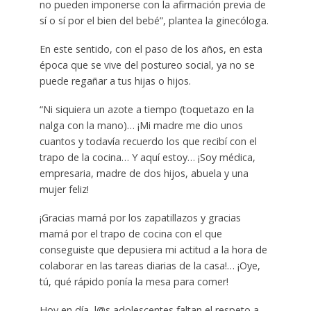
no pueden imponerse con la afirmación previa de
sí o sí por el bien del bebé”, plantea la ginecóloga.
En este sentido, con el paso de los años, en esta
época que se vive del postureo social, ya no se
puede regañar a tus hijas o hijos.
“Ni siquiera un azote a tiempo (toquetazo en la
nalga con la mano)… ¡Mi madre me dio unos
cuantos y todavía recuerdo los que recibí con el
trapo de la cocina… Y aquí estoy… ¡Soy médica,
empresaria, madre de dos hijos, abuela y una
mujer feliz!
¡Gracias mamá por los zapatillazos y gracias
mamá por el trapo de cocina con el que
conseguiste que depusiera mi actitud a la hora de
colaborar en las tareas diarias de la casa!… ¡Oye,
tú, qué rápido ponía la mesa para comer!
Hoy en día, l@s adolescentes faltan el respeto a