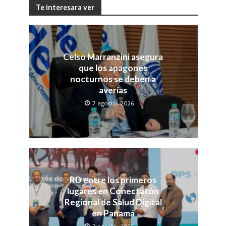
Te interesara ver
Celso Marranzini asegura
que los apagones
nocturnos se deben a
averías
7 agosto, 2026
RD entre los primeros
lugares en Conectatón
Regional de Salud Digital
en Panamá