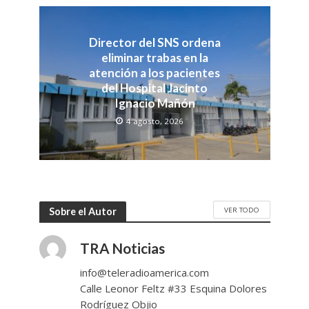
Director del SNS ordena
eliminar trabas en la
atención a los pacientes
del Hospital Jacinto
Ignacio Mañón
4 agosto, 2026
VER TODO
Sobre el Autor
TRA Noticias
info@teleradioamerica.com
Calle Leonor Feltz #33 Esquina Dolores
Rodríguez Objio