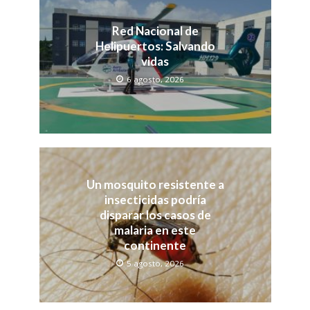
Red Nacional de
Helipuertos: Salvando
vidas
6 agosto, 2026
Un mosquito resistente a
insecticidas podría
disparar los casos de
malaria en este
continente
5 agosto, 2026