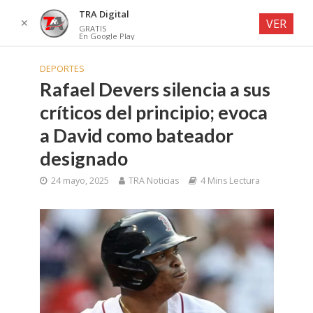
TRA Digital
✕
VER
GRATIS
En Google Play
DEPORTES
Rafael Devers silencia a sus
críticos del principio; evoca
a David como bateador
designado
24 mayo, 2025
TRA Noticias
4 Mins Lectura