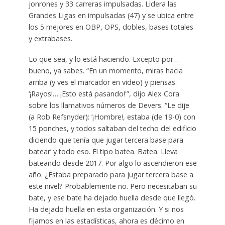
jonrones y 33 carreras impulsadas. Lidera las
Grandes Ligas en impulsadas (47) y se ubica entre
los 5 mejores en OBP, OPS, dobles, bases totales
y extrabases.
Lo que sea, y lo está haciendo. Excepto por…
bueno, ya sabes. “En un momento, miras hacia
arriba (y ves el marcador en video) y piensas:
‘¡Rayos!… ¡Esto está pasando!'”, dijo Alex Cora
sobre los llamativos números de Devers. “Le dije
(a Rob Refsnyder): ‘¡Hombre!, estaba (de 19-0) con
15 ponches, y todos saltaban del techo del edificio
diciendo que tenía que jugar tercera base para
batear’ y todo eso. El tipo batea. Batea. Lleva
bateando desde 2017. Por algo lo ascendieron ese
año. ¿Estaba preparado para jugar tercera base a
este nivel? Probablemente no. Pero necesitaban su
bate, y ese bate ha dejado huella desde que llegó.
Ha dejado huella en esta organización. Y si nos
fijamos en las estadísticas, ahora es décimo en