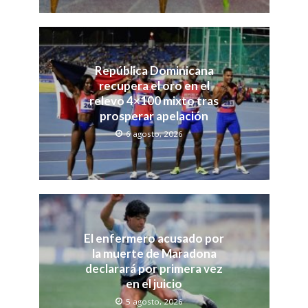
República Dominicana
recupera el oro en el
relevo 4×100 mixto tras
prosperar apelación
6 agosto, 2026
El enfermero acusado por
la muerte de Maradona
declarará por primera vez
en el juicio
5 agosto, 2026