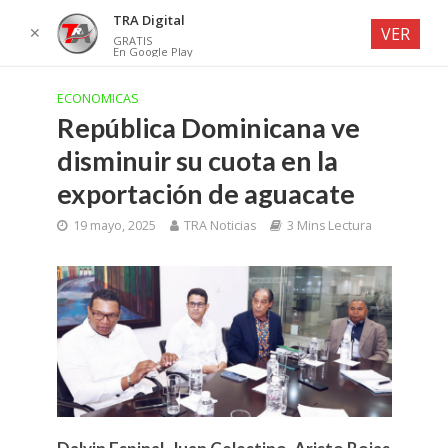
TRA Digital
✕
VER
GRATIS
En Google Play
ECONOMICAS
República Dominicana ve
disminuir su cuota en la
exportación de aguacate
19 mayo, 2025
TRA Noticias
3 Mins Lectura