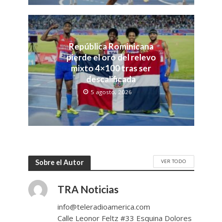
República Rominicana
pierde el oro del relevo
mixto 4×100 tras ser
descalificada
5 agosto, 2026
VER TODO
Sobre el Autor
TRA Noticias
info@teleradioamerica.com
Calle Leonor Feltz #33 Esquina Dolores