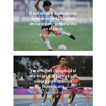
El enfermero acusado por
la muerte de Maradona
declarará por primera vez
en el juicio
5 agosto, 2026
Yeral Núñez conquista el
oro en los 400 metros con
vallas para República
Dominicana
5 agosto, 2026