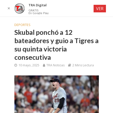
TRA Digital
✕
VER
GRATIS
En Google Play
DEPORTES
Skubal ponchó a 12
bateadores y guio a Tigres a
su quinta victoria
consecutiva
10 mayo, 2025
TRA Noticias
2 Mins Lectura