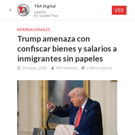
TRA Digital
✕
VER
GRATIS
En Google Play
INTERNACIONALES
Trump amenaza con
confiscar bienes y salarios a
inmigrantes sin papeles
10 mayo, 2025
TRA Noticias
2 Mins Lectura