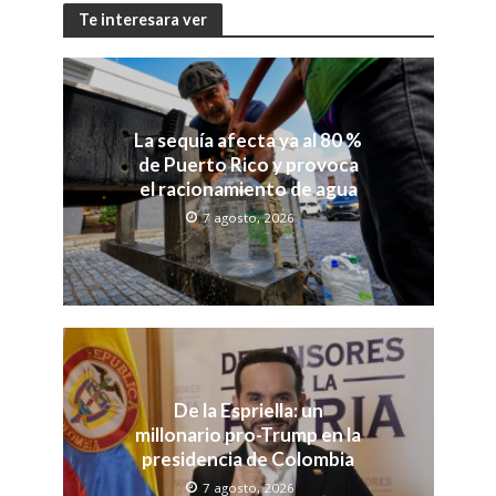
Te interesara ver
La sequía afecta ya al 80 %
de Puerto Rico y provoca
el racionamiento de agua
7 agosto, 2026
De la Espriella: un
millonario pro-Trump en la
presidencia de Colombia
7 agosto, 2026