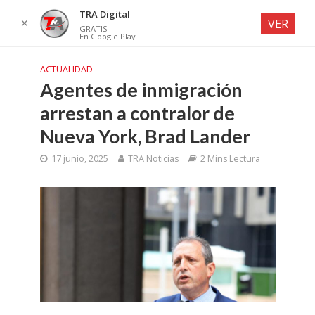
TRA Digital
✕
VER
GRATIS
En Google Play
ACTUALIDAD
Agentes de inmigración
arrestan a contralor de
Nueva York, Brad Lander
17 junio, 2025
TRA Noticias
2 Mins Lectura