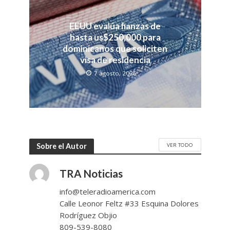
EEUU evalúa fianzas de
hasta us$250,000 para
dominicanos que soliciten
visa de residencia
7 agosto, 2026
VER TODO
Sobre el Autor
TRA Noticias
info@teleradioamerica.com
Calle Leonor Feltz #33 Esquina Dolores
Rodríguez Objio
809-539-8080