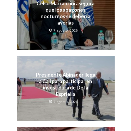
Celso Marranzini asegura
que los apagones
nocturnos se deben a
averías
7 agosto, 2026
Presidente Abinader llega
a Cali para participar en
investidura de De la
Espriella
7 agosto, 2026