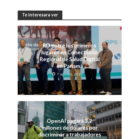
Te interesara ver
RD entre los primeros
lugares en Conectatón
Regional de Salud Digital
en Panamá
7 agosto, 2026
OpenAI pagará 3,2
millones de dólares por
discriminar a trabajadores