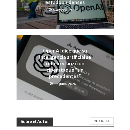
estadounidenses
5 agosto, 2026
OpenAI dice que su
inteligencia artificial se
rebeló y lanzó un
ciberataque “sin
precedentes”
23 julio, 2026
VER TODO
Sobre el Autor