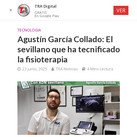
TRA Digital
✕
VER
GRATIS
En Google Play
TECNOLOGIA
Agustín García Collado: El
sevillano que ha tecnificado
la fisioterapia
23 junio, 2025
TRA Noticias
4 Mins Lectura