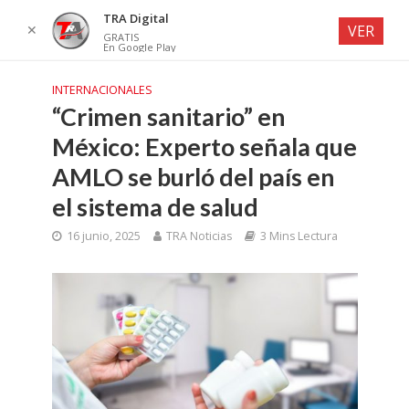
TRA Digital
✕
VER
GRATIS
En Google Play
INTERNACIONALES
“Crimen sanitario” en
México: Experto señala que
AMLO se burló del país en
el sistema de salud
16 junio, 2025
TRA Noticias
3 Mins Lectura