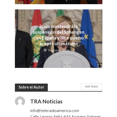
Italia mantendrá la
suspensión del Schengen
con España y dice que no
acepta ultimátums
7 agosto, 2026
VER TODO
Sobre el Autor
TRA Noticias
info@teleradioamerica.com
Calle Leonor Feltz #33 Esquina Dolores