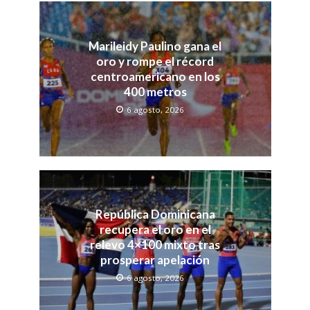
Marileidy Paulino gana el
oro y rompe el récord
centroamericano en los
400 metros
6 agosto, 2026
República Dominicana
recupera el oro en el
relevo 4×100 mixto tras
prosperar apelación
6 agosto, 2026