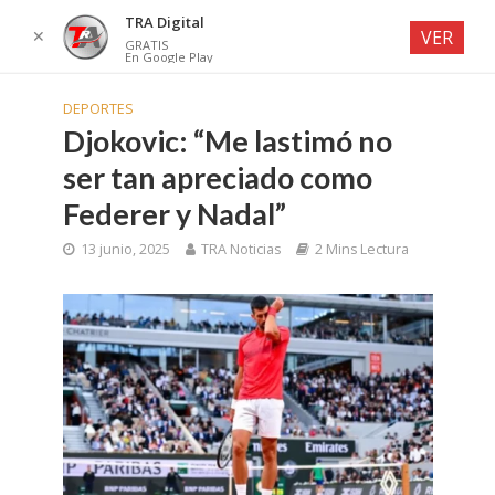
TRA Digital
✕
VER
GRATIS
En Google Play
DEPORTES
Djokovic: “Me lastimó no
ser tan apreciado como
Federer y Nadal”
13 junio, 2025
TRA Noticias
2 Mins Lectura