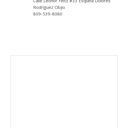
Calle Leonor Feltz #33 Esquina Dolores
Rodríguez Objio
809-539-8080