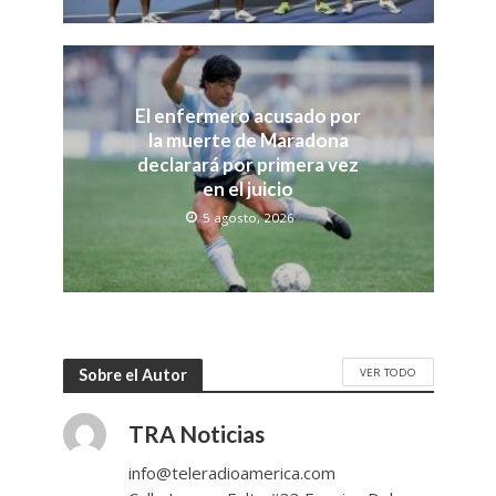
El enfermero acusado por
la muerte de Maradona
declarará por primera vez
en el juicio
5 agosto, 2026
VER TODO
Sobre el Autor
TRA Noticias
info@teleradioamerica.com