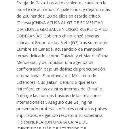
Franja de Gaza. Los actos violentos causaron la
muerte de al menos 51 palestinos, y dejaron más
de 200 heridos, 20 de ellos en estado crítico.
(Telesur)CHINA ACUSA AL G7 DE FOMENTAR
DIVISIONES GLOBALES Y EXIGIÓ RESPETO A SU
SOBERANÍAEl Gobierno chino lanzó severas
críticas al Grupo de los Siete (G7) tras su reciente
Cumbre en Canadá, acusándolo de manipular
temas delicados como Taiwán y el Mar de China
Meridional, y de impulsar una agenda de
confrontación bajo un disfraz de preocupación
internacional. El portavoz del Ministerio de
Exteriores, Guo Jiakun, denunció que el G7
“interfiere en los asuntos internos de China” e
“infringe las normas básicas de las relaciones
internacionales”. Aseguró que Beijing ha
presentado protestas oficiales contra los países
implicados, exigiendo respeto a su soberanía.
(Telesur)CREARON UNA IA CAPAZ DE
IDENTIFICAR MÁS DE 170 TIPOS DE