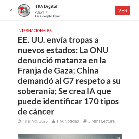
TRA Digital
✕
VER
GRATIS
En Google Play
INTERNACIONALES
EE. UU. envía tropas a
nuevos estados; La ONU
denunció matanza en la
Franja de Gaza; China
demandó al G7 respeto a su
soberanía; Se crea IA que
puede identificar 170 tipos
de cáncer
19 junio, 2025
TRA Noticias
3 Mins Lectura