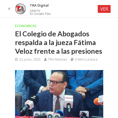
TRA Digital
✕
VER
GRATIS
En Google Play
ECONOMICAS
El Colegio de Abogados
respalda a la jueza Fátima
Veloz frente a las presiones
22 junio, 2025
TRA Noticias
3 Mins Lectura