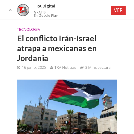
TRA Digital
✕
VER
GRATIS
En Google Play
TECNOLOGIA
El conflicto Irán-Israel
atrapa a mexicanas en
Jordania
16 junio, 2025
TRA Noticias
3 Mins Lectura