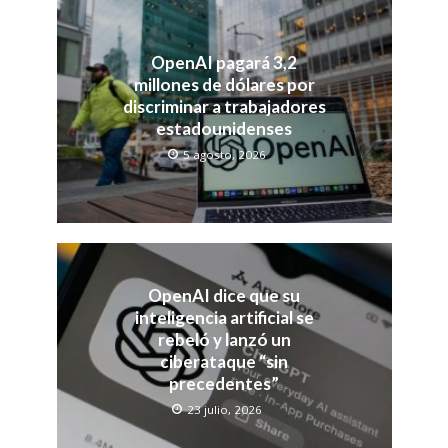
OpenAI pagará 3,2
millones de dólares por
discriminar a trabajadores
estadounidenses
5 agosto, 2026
OpenAI dice que su
inteligencia artificial se
rebeló y lanzó un
ciberataque “sin
precedentes”
23 julio, 2026