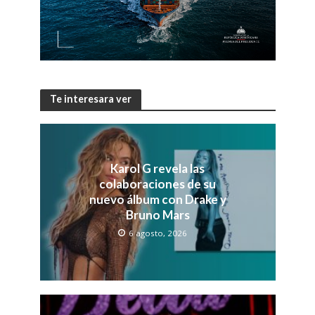
Te interesara ver
Karol G revela las
colaboraciones de su
nuevo álbum con Drake y
Bruno Mars
6 agosto, 2026