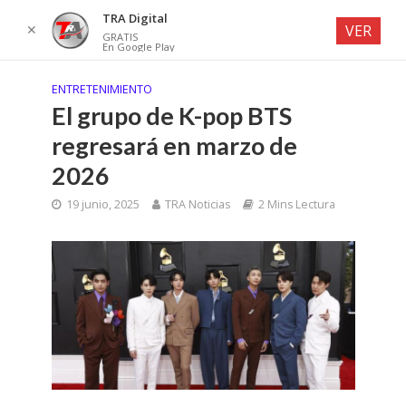
TRA Digital
✕
VER
GRATIS
En Google Play
ENTRETENIMIENTO
El grupo de K-pop BTS
regresará en marzo de
2026
19 junio, 2025
TRA Noticias
2 Mins Lectura