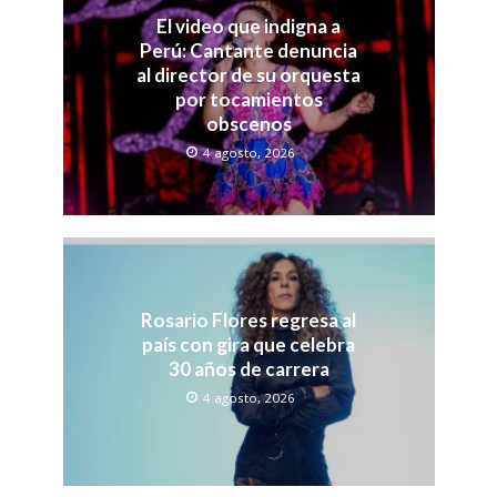
El video que indigna a
Perú: Cantante denuncia
al director de su orquesta
por tocamientos
obscenos
4 agosto, 2026
Rosario Flores regresa al
país con gira que celebra
30 años de carrera
4 agosto, 2026