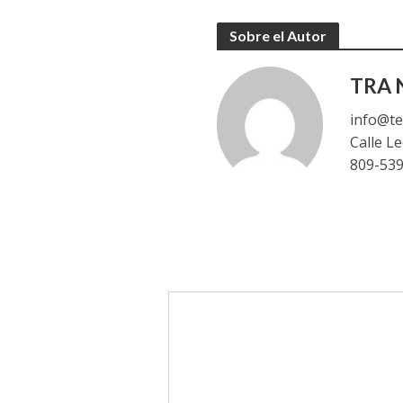
Sobre el Autor
TRA N
info@te
Calle L
809-53