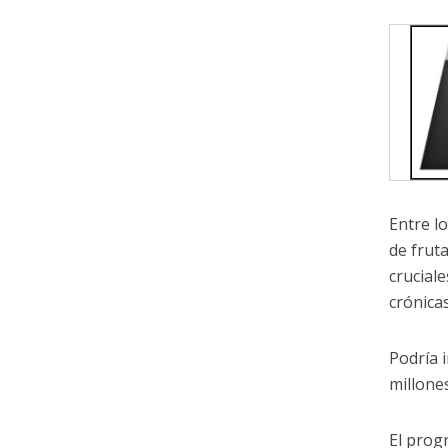
Entre l
de frut
cruciale
crónica
Podría 
millone
El prog