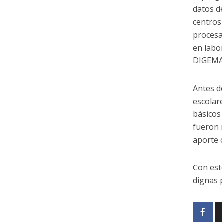
datos d
centros
procesa
en labor
DIGEMAP
Antes d
escolar
básicos
fueron 
aporte 
Con est
dignas p