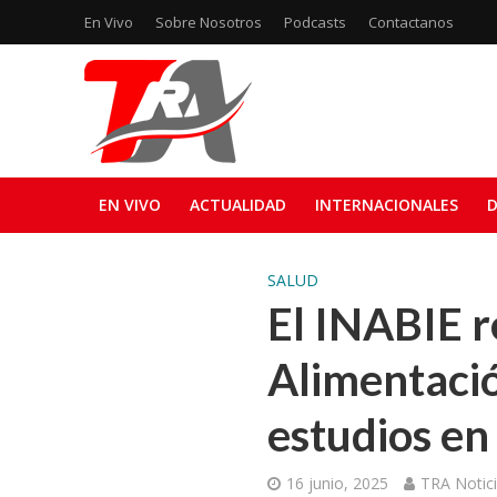
En Vivo
Sobre Nosotros
Podcasts
Contactanos
EN VIVO
ACTUALIDAD
INTERNACIONALES
D
SALUD
El INABIE r
Alimentació
estudios en
16 junio, 2025
TRA Notic