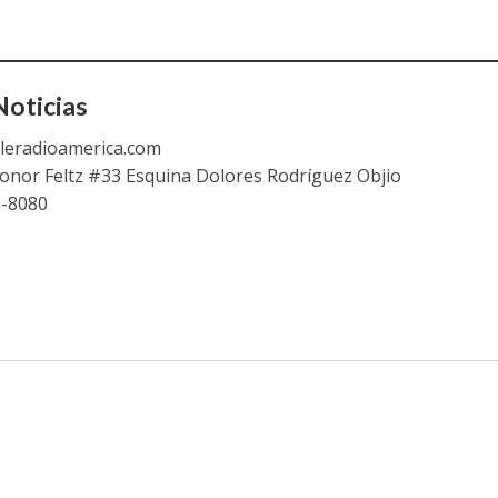
oticias
leradioamerica.com
eonor Feltz #33 Esquina Dolores Rodríguez Objio
9-8080