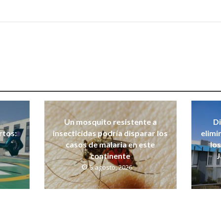
Un mosquito resistente a
Di
rtos:
insecticidas podría disparar los
elimi
casos de malaria en este
lo
continente
J
5 agosto, 2026