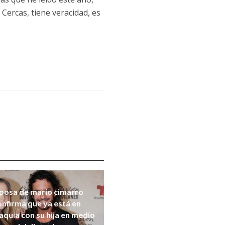
Cercas, tiene veracidad, es
posa de mario cimarro
onfirma que ya está en
aquia con su hija en medio