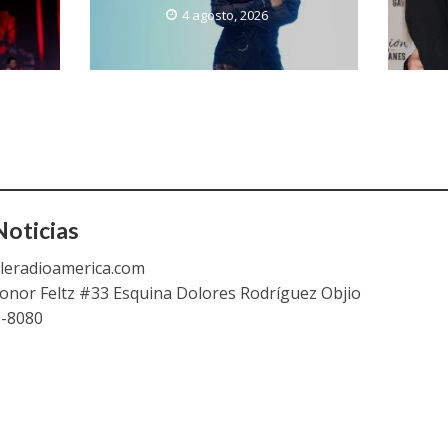
4 agosto, 2026
oticias
leradioamerica.com
eonor Feltz #33 Esquina Dolores Rodríguez Objio
9-8080