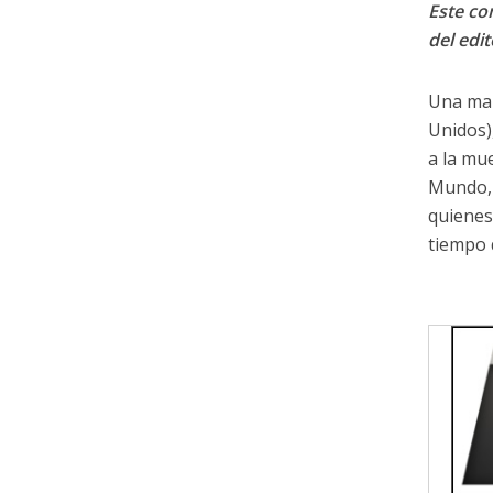
Este con
del edit
Una man
Unidos)
a la mu
Mundo, 
quienes
tiempo 