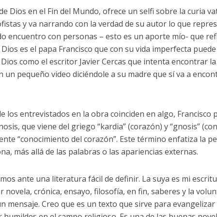
 de Dios en el Fin del Mundo, ofrece un selfi sobre la curia v
ofistas y va narrando con la verdad de su autor lo que repr
o encuentro con personas – esto es un aporte mío- que refle
 Dios es el papa Francisco que con su vida imperfecta puede 
n Dios como el escritor Javier Cercas que intenta encontrar l
 un pequeño video diciéndole a su madre que sí va a encont
de los entrevistados en la obra coinciden en algo, Francisco 
nosis, que viene del griego “kardia” (corazón) y “gnosis” (co
mente “conocimiento del corazón”. Este término enfatiza la pe
na, más allá de las palabras o las apariencias externas.
os ante una literatura fácil de definir. La suya es mi escrit
r novela, crónica, ensayo, filosofía, en fin, saberes y la vo
un mensaje. Creo que es un texto que sirve para evangelizar 
r humildes en el campo religioso. Es una de las buenas novel