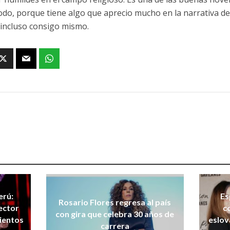
odo, porque tiene algo que aprecio mucho en la narrativa de 
 incluso consigo mismo.
erú:
Es
Rosario Flores regresa al país
ector
c
con gira que celebra 30 años de
ientos
eslov
carrera