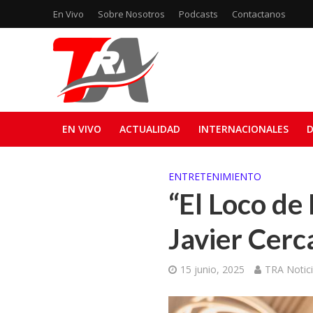
En Vivo
Sobre Nosotros
Podcasts
Contactanos
EN VIVO
ACTUALIDAD
INTERNACIONALES
D
ENTRETENIMIENTO
“El Loco de 
Javier Cerc
15 junio, 2025
TRA Notic