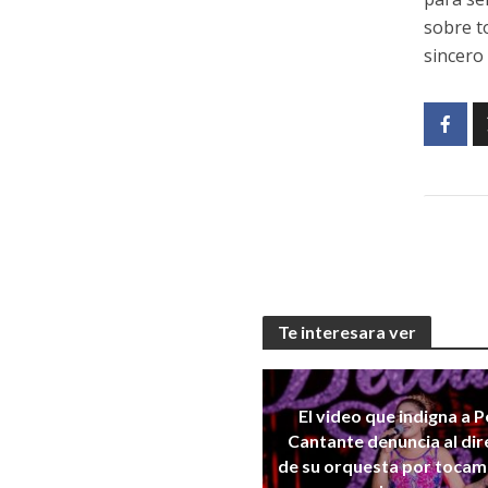
sobre t
sincero
Te interesara ver
El video que indigna a P
Cantante denuncia al dir
de su orquesta por tocam