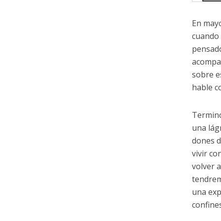
En mayo
cuando 
pensado 
acompañ
sobre e
hable c
Termino
una lág
dones d
vivir co
volver 
tendrem
una exp
confine