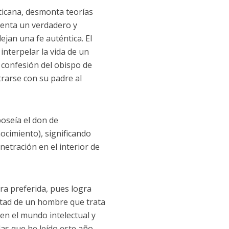
aticana, desmonta teorías
esenta un verdadero y
jan una fe auténtica. El
interpelar la vida de un
a confesión del obispo de
rarse con su padre al
poseía el don de
nocimiento), significando
netración en el interior de
ura preferida, pues logra
luntad de un hombre que trata
en el mundo intelectual y
as que he leído este año,