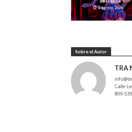
obscenos
4 agosto, 2026
Sobre el Autor
TRA N
info@te
Calle L
809-53