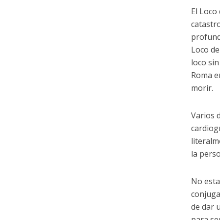
El Loco
catastr
profund
Loco de
loco si
Roma en
morir.
Varios 
cardiog
literal
la perso
No estam
conjuga
de dar 
para se