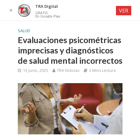
TRA Digital
✕
VER
GRATIS
En Google Play
SALUD
Evaluaciones psicométricas
imprecisas y diagnósticos
de salud mental incorrectos
13 junio, 2025
TRA Noticias
3 Mins Lectura