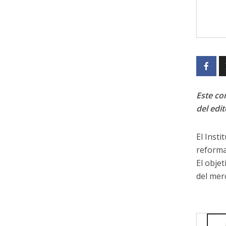
Este con
del edit
El Inst
reforma
El objet
del merc