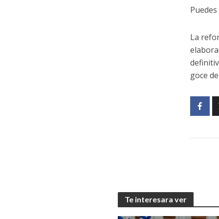
Puedes 
La refo
elabora
definit
goce de
Te interesara ver