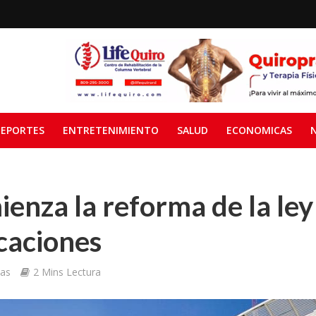
EPORTES
ENTRETENIMIENTO
SALUD
ECONOMICAS
ienza la reforma de la ley
caciones
ias
2 Mins Lectura