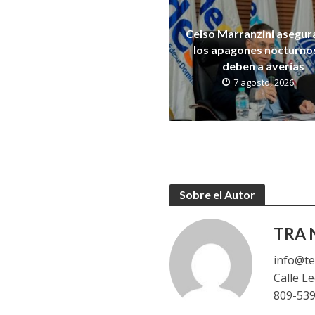
Celso Marranzini asegur
los apagones nocturno
deben a averías
7 agosto, 2026
Sobre el Autor
TRA N
info@te
Calle L
809-53