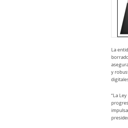
La enti
borrado
asegura
y robus
digitale
“La Ley
progres
impulsar
preside