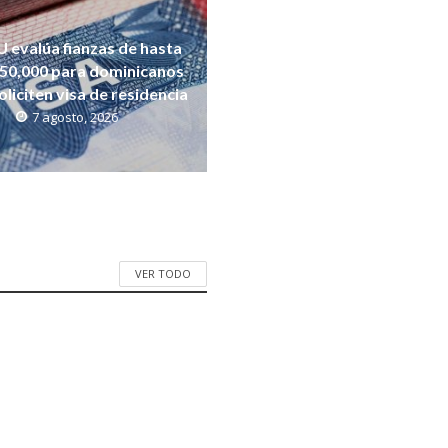
 evalúa fianzas de hasta
50,000 para dominicanos
oliciten visa de residencia
7 agosto, 2026
VER TODO