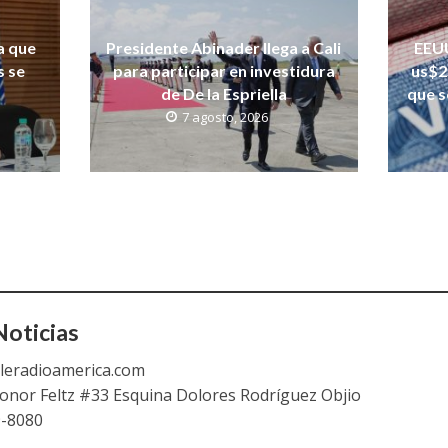
a que
Presidente Abinader llega a Cali
EEUU
s se
para participar en investidura
us$2
de De la Espriella
que s
7 agosto, 2026
oticias
leradioamerica.com
eonor Feltz #33 Esquina Dolores Rodríguez Objio
9-8080