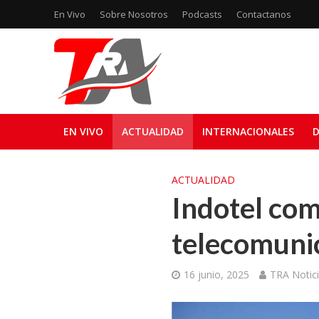
En Vivo
Sobre Nosotros
Podcasts
Contactanos
EN VIVO
ACTUALIDAD
INTERNACIONALES
D
ACTUALIDAD
Indotel com
telecomuni
16 junio, 2025
TRA Notic