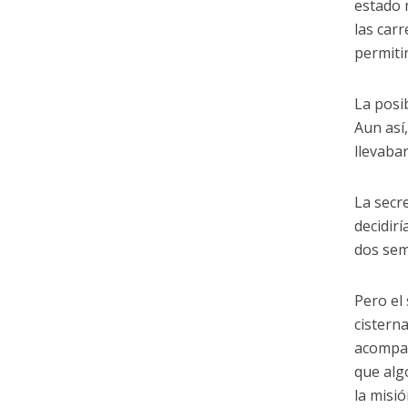
estado 
las car
permiti
La posi
Aun así
llevaba
La secr
decidir
dos se
Pero el
cistern
acompañ
que alg
la misió