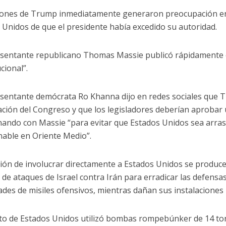
iones de Trump inmediatamente generaron preocupación ent
 Unidos de que el presidente había excedido su autoridad.
esentante republicano Thomas Massie publicó rápidamente 
cional”.
esentante demócrata Ro Khanna dijo en redes sociales que T
ación del Congreso y que los legisladores deberían aprobar
nando con Massie “para evitar que Estados Unidos sea arras
nable en Oriente Medio”.
sión de involucrar directamente a Estados Unidos se produ
de ataques de Israel contra Irán para erradicar las defensas 
ades de misiles ofensivos, mientras dañan sus instalaciones 
cito de Estados Unidos utilizó bombas rompebúnker de 14 ton