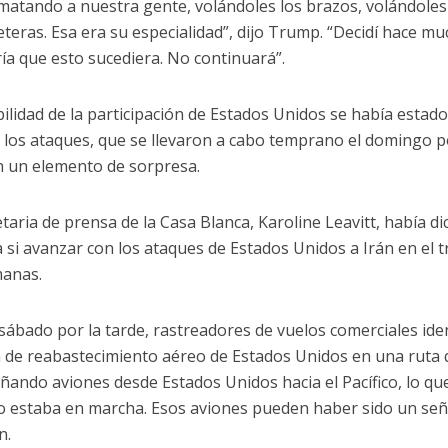
matando a nuestra gente, volándoles los brazos, volándole
reteras. Esa era su especialidad”, dijo Trump. “Decidí hace 
ría que esto sucediera. No continuará”.
bilidad de la participación de Estados Unidos se había estad
, los ataques, que se llevaron a cabo temprano el domingo p
n un elemento de sorpresa.
etaria de prensa de la Casa Blanca, Karoline Leavitt, había 
ía si avanzar con los ataques de Estados Unidos a Irán en el 
manas.
 sábado por la tarde, rastreadores de vuelos comerciales ide
a de reabastecimiento aéreo de Estados Unidos en una ruta
ando aviones desde Estados Unidos hacia el Pacífico, lo q
o estaba en marcha. Esos aviones pueden haber sido un se
n.