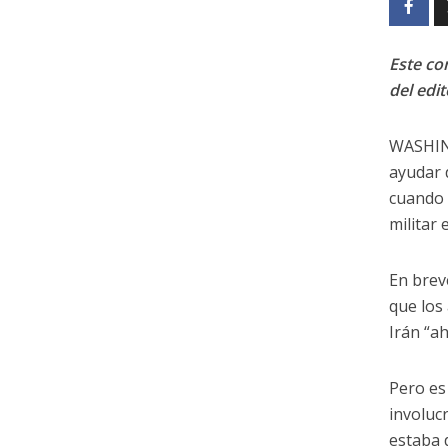
Este con
del edit
WASHING
ayudar 
cuando 
militar
En brev
que los
Irán “a
Pero es
involuc
estaba 