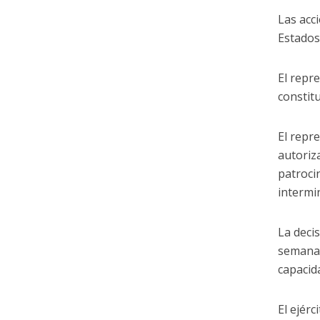
Las acc
Estados
El repr
constitu
El repr
autoriz
patroci
intermi
La deci
semana 
capacid
El ejér