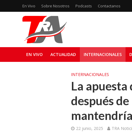
En Vivo
Sobre Nosotros
Podcasts
Contactanos
EN VIVO
ACTUALIDAD
INTERNACIONALES
D
INTERNACIONALES
La apuesta 
después de
mantendría 
22 junio, 2025
TRA Notic