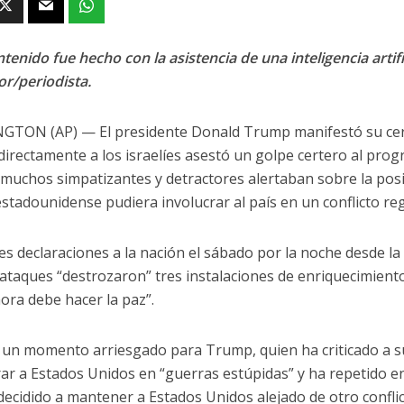
tenido fue hecho con la asistencia de una inteligencia artifi
or/periodista.
TON (AP) — El presidente Donald Trump manifestó su cer
directamente a los israelíes asestó un golpe certero al prog
muchos simpatizantes y detractores alertaban sobre la posib
 estadounidense pudiera involucrar al país en un conflicto re
es declaraciones a la nación el sábado por la noche desde l
 ataques “destrozaron” tres instalaciones de enriquecimiento
hora debe hacer la paz”.
 un momento arriesgado para Trump, quien ha criticado a 
rar a Estados Unidos en “guerras estúpidas” y ha repetido e
decidido a mantener a Estados Unidos alejado de otro confli