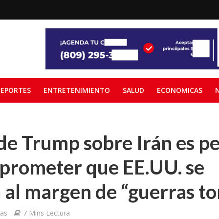
EPORTES
ENTRETENIMIENTO
SALUD
ECONOMICAS
de Trump sobre Irán es pe
 prometer que EE.UU. se
al margen de “guerras to
ias
7 Mins Lectura