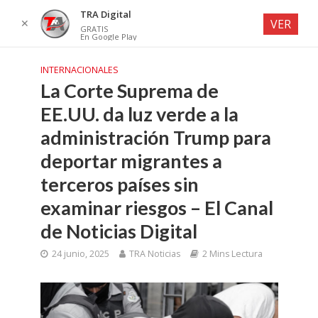
TRA Digital
✕
VER
GRATIS
En Google Play
INTERNACIONALES
La Corte Suprema de
EE.UU. da luz verde a la
administración Trump para
deportar migrantes a
terceros países sin
examinar riesgos – El Canal
de Noticias Digital
24 junio, 2025
TRA Noticias
2 Mins Lectura