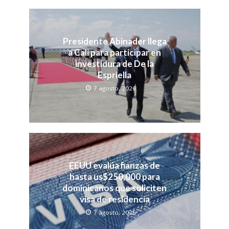
Presidente Abinader llega
a Cali para participar en
investidura de De la
Espriella
7 agosto, 2026
EEUU evalúa fianzas de
hasta us$250,000 para
dominicanos que soliciten
visa de residencia
7 agosto, 2026