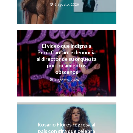
6 agosto, 2026
El video que indigna a
Perú: Cantante denuncia
al director de su orquesta
por tocamientos
obscenos
4 agosto, 2026
Rosario Flores regresa al
país con gira que celebra