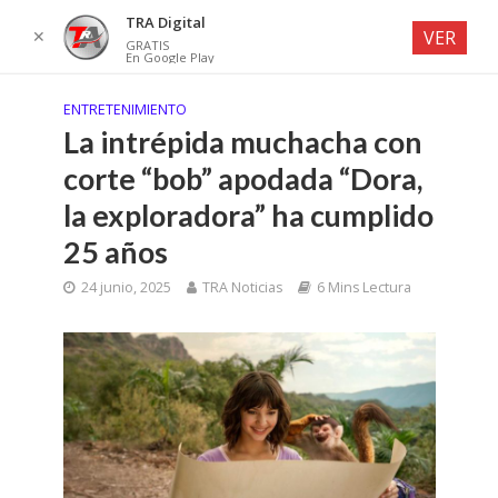
TRA Digital
✕
VER
GRATIS
En Google Play
ENTRETENIMIENTO
La intrépida muchacha con
corte “bob” apodada “Dora,
la exploradora” ha cumplido
25 años
24 junio, 2025
TRA Noticias
6 Mins Lectura