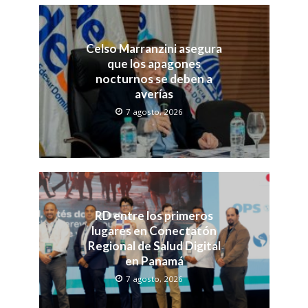
Celso Marranzini asegura
que los apagones
nocturnos se deben a
averías
7 agosto, 2026
RD entre los primeros
lugares en Conectatón
Regional de Salud Digital
en Panamá
7 agosto, 2026