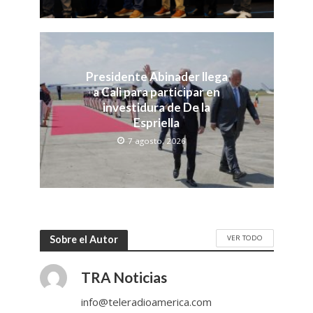
Presidente Abinader llega
a Cali para participar en
investidura de De la
Espriella
7 agosto, 2026
VER TODO
Sobre el Autor
TRA Noticias
info@teleradioamerica.com