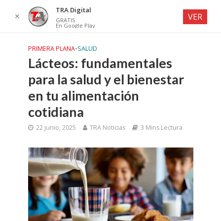
TRA Digital
✕
VER
GRATIS
En Google Play
PRIMERA PLANA
•
SALUD
Lácteos: fundamentales
para la salud y el bienestar
en tu alimentación
cotidiana
22 junio, 2025
TRA Noticias
3 Mins Lectura