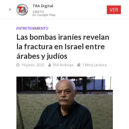
TRA Digital
✕
VER
GRATIS
En Google Play
ENTRETENIMIENTO
Las bombas iraníes revelan
la fractura en Israel entre
árabes y judíos
19 junio, 2025
TRA Noticias
7 Mins Lectura