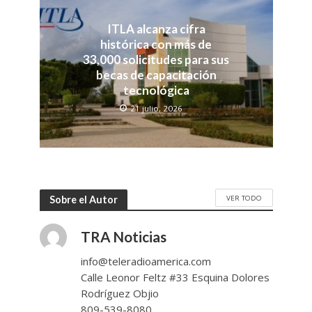
ITLA alcanza cifra
histórica con más de
33,000 solicitudes para sus
becas de capacitación
tecnológica
21 julio, 2026
VER TODO
Sobre el Autor
TRA Noticias
info@teleradioamerica.com
Calle Leonor Feltz #33 Esquina Dolores
Rodríguez Objio
809-539-8080