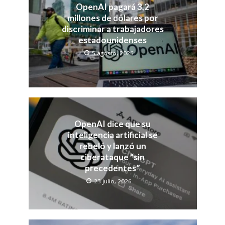
OpenAI pagará 3,2
millones de dólares por
discriminar a trabajadores
estadounidenses
5 agosto, 2026
OpenAI dice que su
inteligencia artificial se
rebeló y lanzó un
ciberataque “sin
precedentes”
23 julio, 2026