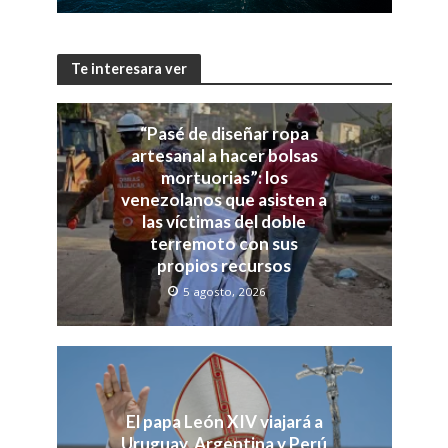
Te interesara ver
“Pasé de diseñar ropa
artesanal a hacer bolsas
mortuorias”: los
venezolanos que asisten a
las víctimas del doble
terremoto con sus
propios recursos
5 agosto, 2026
El papa León XIV viajará a
Uruguay, Argentina y Perú