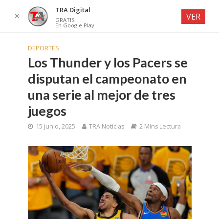
TRA Digital
✕
VER
GRATIS
En Google Play
DEPORTES
Los Thunder y los Pacers se
disputan el campeonato en
una serie al mejor de tres
juegos
15 junio, 2025
TRA Noticias
2 Mins Lectura