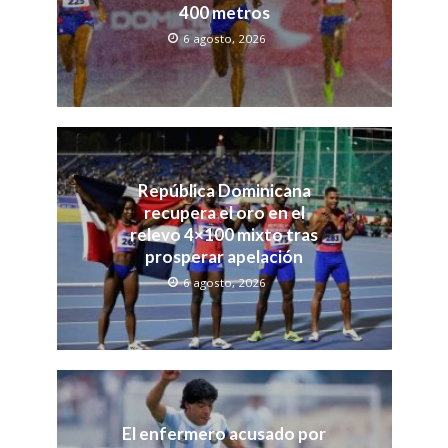
400 metros
6 agosto, 2026
República Dominicana
recupera el oro en el
relevo 4×100 mixto tras
prosperar apelación
6 agosto, 2026
El enfermero acusado por