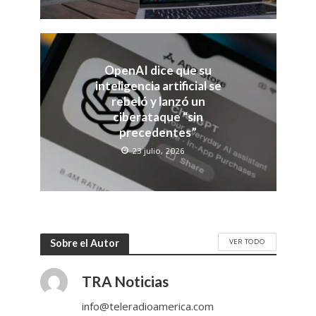
OpenAI dice que su
inteligencia artificial se
rebeló y lanzó un
ciberataque “sin
precedentes”
23 julio, 2026
VER TODO
Sobre el Autor
TRA Noticias
info@teleradioamerica.com