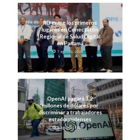
RD entre los primeros
lugares en Conectatón
Regional de Salud Digital
en Panamá
7 agosto, 2026
OpenAI pagará 3,2
millones de dólares por
discriminar a trabajadores
estadounidenses
5 agosto, 2026