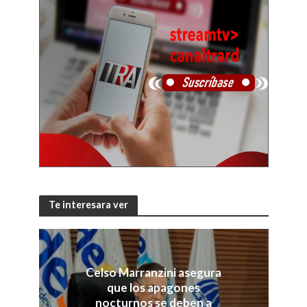
Te interesara ver
Celso Marranzini asegura
que los apagones
nocturnos se deben a