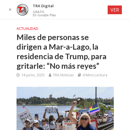
TRA Digital
✕
VER
GRATIS
En Google Play
ACTUALIDAD
Miles de personas se
dirigen a Mar-a-Lago, la
residencia de Trump, para
gritarle: “No más reyes”
14 junio, 2025
TRA Noticias
4 Mins Lectura