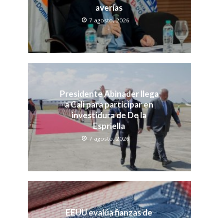
averías
7 agosto, 2026
Presidente Abinader llega
a Cali para participar en
investidura de De la
Espriella
7 agosto, 2026
EEUU evalúa fianzas de