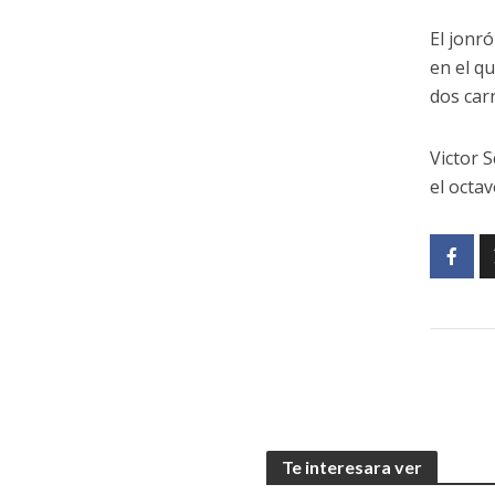
El jonr
en el qu
dos car
Victor 
el octa
Te interesara ver