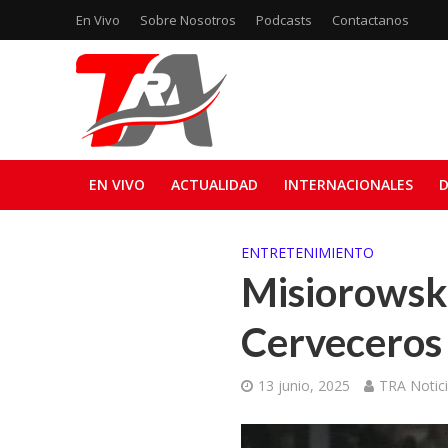
En Vivo
Sobre Nosotros
Podcasts
Contactanos
EN VIVO
ACTUALIDAD
INTERNACIONALES
D
ENTRETENIMIENTO
Misiorowski 
Cerveceros
13 junio, 2025
TRA Notic