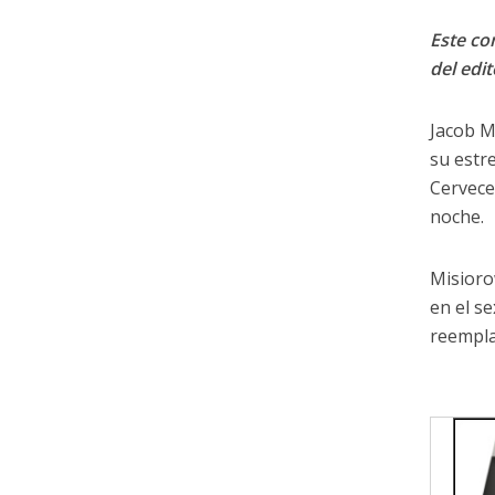
Este con
del edit
Jacob M
su estr
Cervece
noche.
Misioro
en el se
reempla