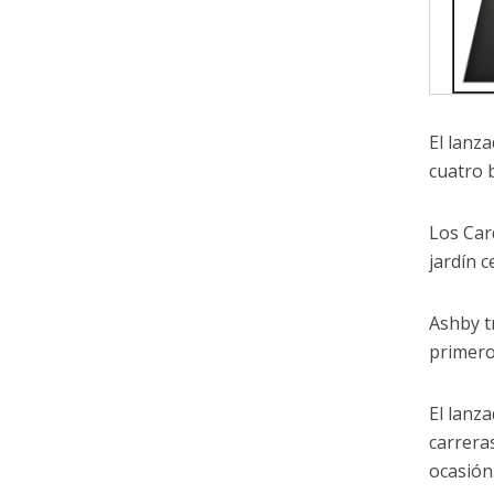
El lanz
cuatro 
Los Car
jardín 
Ashby t
primero
El lanz
carrera
ocasión