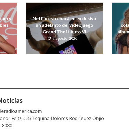
lbum y
Netflix estrenará en exclusiva
bles
un adelanto del videojuego
col
Grand Theft Auto VI
álbu
7 agosto, 2026
oticias
leradioamerica.com
eonor Feltz #33 Esquina Dolores Rodríguez Objio
9-8080