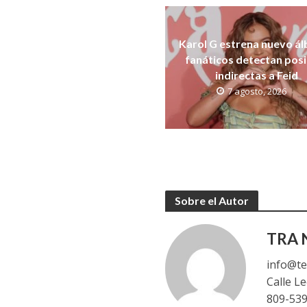
Karol G estrena nuevo á
fanáticos detectan posi
indirectas a Feid
7 agosto, 2026
Sobre el Autor
TRA N
info@te
Calle L
809-53