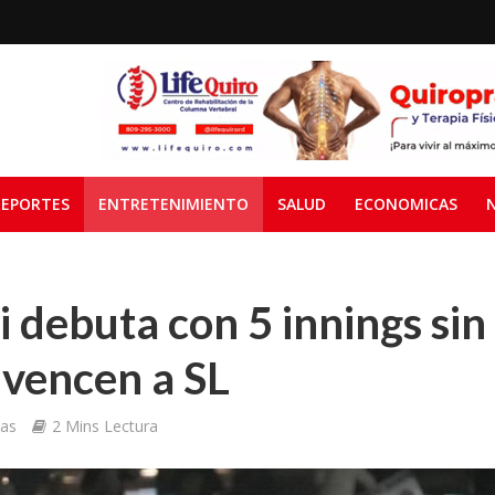
EPORTES
ENTRETENIMIENTO
SALUD
ECONOMICAS
debuta con 5 innings sin h
 vencen a SL
ias
2 Mins Lectura